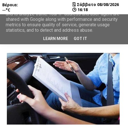
🗓
Σάββατο 08/08/2026
Βέροια:
This site uses cookies from Google to deliver its services
🕒
16:18
--°C
and to analyze traffic. Your IP address and user-agent are
shared with Google along with performance and security
metrics to ensure quality of service, generate usage
statistics, and to detect and address abuse.
LEARN MORE
GOT IT