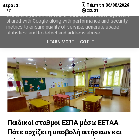
🗓
Πέμπτη 06/08/2026
Βέροια:
This site uses cookies from Google to deliver its services
🕒
22:21
--°C
and to analyze traffic. Your IP address and user-agent are
shared with Google along with performance and security
metrics to ensure quality of service, generate usage
statistics, and to detect and address abuse.
LEARN MORE
GOT IT
Παιδικοί σταθμοί ΕΣΠΑ μέσω ΕΕΤΑΑ:
Πότε αρχίζει η υποβολή αιτήσεων και