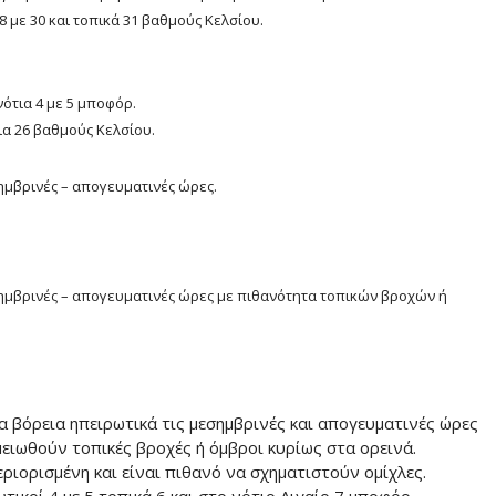
8 με 30 και τοπικά 31 βαθμούς Κελσίου.
νότια 4 με 5 μποφόρ.
ια 26 βαθμούς Κελσίου.
ημβρινές – απογευματινές ώρες.
σημβρινές – απογευματινές ώρες με πιθανότητα τοπικών βροχών ή
τα βόρεια ηπειρωτικά τις μεσημβρινές και απογευματινές ώρες
ειωθούν τοπικές βροχές ή όμβροι κυρίως στα ορεινά.
ριορισμένη και είναι πιθανό να σχηματιστούν ομίχλες.