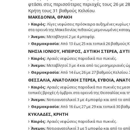
φτάσει στις περισσότερες περιοχές τους 26 με 2
Κρήτη τους 31 βαθμούς Κελσίου.
ΜΑΚΕΔΟΝΙΑ, ΘΡΑΚΗ
Καιρός:
Λίγες νεφώσεις πρόσκαιρα αυξημένες κυρίως τ
στα ορεινά της Μακεδονίας πιθανώς μεμονωμένες καταιγ
Άνεμοι:
Μεταβλητοί 2 με 4 μποφόρ.
Θερμοκρασία:
Από 13 έως 25 και τοπικά 26 βαθμούς Κ
ΝΗΣΙΑ ΙΟΝΙΟΥ, ΗΠΕΙΡΟΣ, ΔΥΤΙΚΗ ΣΤΕΡΕΑ, Δ
Καιρός:
Αραιές νεφώσεις παροδικά πιο πυκνές.
Άνεμοι:
Μεταβλητοί 3 με 4 και από τις μεσημεριανές ώρ
Θερμοκρασία:
Από 14 έως 26 με 27 βαθμούς Κελσίου.
ΘΕΣΣΑΛΙΑ, ΑΝΑΤΟΛΙΚΗ ΣΤΕΡΕΑ, ΕΥΒΟΙΑ, ΑΝ
Καιρός:
Αραιές νεφώσεις παροδικά πιο πυκνές τις μεσ
τοπικές βροχές ή όμβροι στα ορεινά της Θεσσαλίας και τ
Άνεμοι:
Νοτιοανατολικοί 3 με 4 μποφόρ και από το από
Θερμοκρασία:
Από 16 έως 27 με 29 και τοπικά 30 βαθ
ΚΥΚΛΑΔΕΣ, ΚΡΗΤΗ
Καιρός:
Αραιές νεφώσεις παροδικά πιο πυκνές.
Άνεμοι:
Νοτιοανατολικοί 3 με 5 μποφόρ και από το από