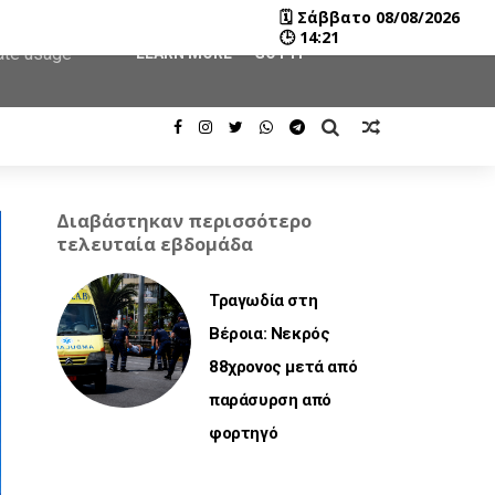
🗓
Σάββατο 08/08/2026
user-agent
🕒
14:21
rate usage
LEARN MORE
GOT IT
Διαβάστηκαν περισσότερο
τελευταία εβδομάδα
Τραγωδία στη
Βέροια: Νεκρός
88χρονος μετά από
παράσυρση από
φορτηγό