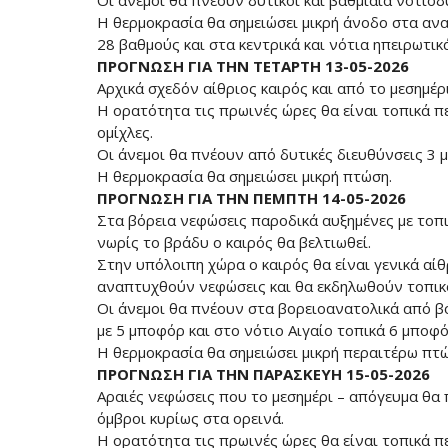
Οι άνεμοι θα πνέουν δυτικοί και βαθμιαία νοτιοδυ
Η θερμοκρασία θα σημειώσει μικρή άνοδο στα ανα
28 βαθμούς και στα κεντρικά και νότια ηπειρωτικ
ΠΡΟΓΝΩΣΗ ΓΙΑ ΤΗΝ ΤΕΤΑΡΤΗ 13-05-2026
Αρχικά σχεδόν αίθριος καιρός και από το μεσημέρ
Η ορατότητα τις πρωινές ώρες θα είναι τοπικά π
ομίχλες.
Οι άνεμοι θα πνέουν από δυτικές διευθύνσεις 3 μ
Η θερμοκρασία θα σημειώσει μικρή πτώση.
ΠΡΟΓΝΩΣΗ ΓΙΑ ΤΗΝ ΠΕΜΠΤΗ 14-05-2026
Στα βόρεια νεφώσεις παροδικά αυξημένες με τοπι
νωρίς το βράδυ ο καιρός θα βελτιωθεί.
Στην υπόλοιπη χώρα ο καιρός θα είναι γενικά αίθ
αναπτυχθούν νεφώσεις και θα εκδηλωθούν τοπικο
Οι άνεμοι θα πνέουν στα βορειοανατολικά από βό
με 5 μποφόρ και στο νότιο Αιγαίο τοπικά 6 μποφό
Η θερμοκρασία θα σημειώσει μικρή περαιτέρω πτ
ΠΡΟΓΝΩΣΗ ΓΙΑ ΤΗΝ ΠΑΡΑΣΚΕΥΗ 15-05-2026
Αραιές νεφώσεις που το μεσημέρι – απόγευμα θα 
όμβροι κυρίως στα ορεινά.
Η ορατότητα τις πρωινές ώρες θα είναι τοπικά π