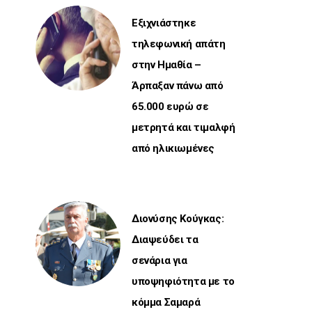
Εξιχνιάστηκε
τηλεφωνική απάτη
στην Ημαθία –
Άρπαξαν πάνω από
65.000 ευρώ σε
μετρητά και τιμαλφή
από ηλικιωμένες
Διονύσης Κούγκας:
Διαψεύδει τα
σενάρια για
υποψηφιότητα με το
κόμμα Σαμαρά