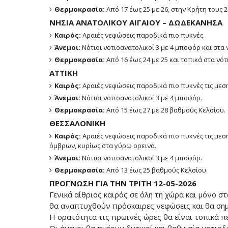
Θερμοκρασία:
Από 17 έως 25 με 26, στην Κρήτη τους 2
ΝΗΣΙΑ ΑΝΑΤΟΛΙΚΟΥ ΑΙΓΑΙΟΥ – ΔΩΔΕΚΑΝΗΣΑ
Καιρός:
Αραιές νεφώσεις παροδικά πιο πυκνές.
Άνεμοι:
Νότιοι νοτιοανατολικοί 3 με 4 μποφόρ και στα 
Θερμοκρασία:
Από 16 έως 24 με 25 και τοπικά στα νότ
ΑΤΤΙΚΗ
Καιρός:
Αραιές νεφώσεις παροδικά πιο πυκνές τις μεσ
Άνεμοι:
Νότιοι νοτιοανατολικοί 3 με 4 μποφόρ.
Θερμοκρασία:
Από 15 έως 27 με 28 βαθμούς Κελσίου.
ΘΕΣΣΑΛΟΝΙΚΗ
Καιρός:
Αραιές νεφώσεις παροδικά πιο πυκνές τις με
όμβρων, κυρίως στα γύρω ορεινά.
Άνεμοι:
Νότιοι νοτιοανατολικοί 3 με 4 μποφόρ.
Θερμοκρασία:
Από 13 έως 25 βαθμούς Κελσίου.
ΠΡΟΓΝΩΣΗ ΓΙΑ ΤΗΝ ΤΡΙΤΗ 12-05-2026
Γενικά αίθριος καιρός σε όλη τη χώρα και μόνο σ
θα αναπτυχθούν πρόσκαιρες νεφώσεις και θα σημ
Η ορατότητα τις πρωινές ώρες θα είναι τοπικά πε