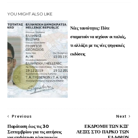
YOU MIGHT ALSO LIKE
Νέες ταυτότητες: Πότε
σταματούν να ισχύουν οι παλιές,
τι αλλάζει με τις νέες ψηφιακές
εκδόσεις
Previous
Next
Παράταση έως τις 30
ΕΚΔΡΟΜΗ ΤΩΝ ΚΞΓ
Σεπτεμβρίου για τις αιτήσεις
ΛΕΞΙΣ ΣΤΟ ΠΑΡΚΟ ΤΩΝ
για επιδότηση ηλεκτρικών
ΕΛΑΦΙΩΝ