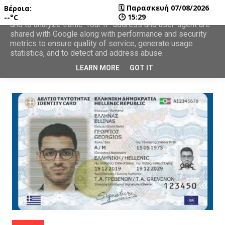
🗓
Παρασκευή 07/08/2026
Βέροια:
This site uses cookies from Google to deliver its services
🕒
15:29
--°C
and to analyze traffic. Your IP address and user-agent are
shared with Google along with performance and security
metrics to ensure quality of service, generate usage
statistics, and to detect and address abuse.
LEARN MORE
GOT IT