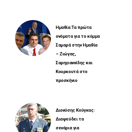
Ημαθία:Τα πρώτα
ονόματα για το κόμμα
Σαμαρά στην Ημαθία
– Ζιώγας,
Σαρηγιαννίδης και
Κουρκουτά στο
προσκήνιο
Διονύσης Κούγκας:
Διαψεύδει τα
σενάρια για