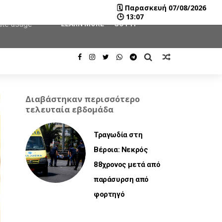
🗓
Παρασκευή 07/08/2026
user-agent
🕒
13:07
rate usage
LEARN MORE
GOT IT
Διαβάστηκαν περισσότερο
τελευταία εβδομάδα
Τραγωδία στη
Βέροια: Νεκρός
88χρονος μετά από
παράσυρση από
φορτηγό