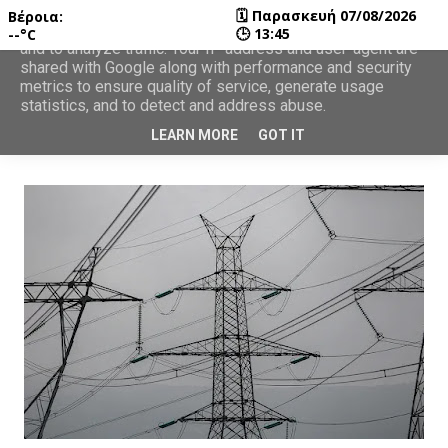
🗓
Παρασκευή 07/08/2026
Βέροια:
This site uses cookies from Google to deliver its services
🕒
13:45
--°C
and to analyze traffic. Your IP address and user-agent are
shared with Google along with performance and security
metrics to ensure quality of service, generate usage
statistics, and to detect and address abuse.
LEARN MORE
GOT IT