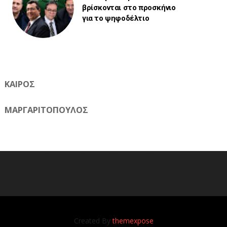
βρίσκονται στο προσκήνιο
για το ψηφοδέλτιο
ΚΑΙΡΟΣ
ΜΑΡΓΑΡΙΤΟΠΟΥΛΟΣ
Η ηλεκτρονική εφημερίδα της Ημαθίας 📧 Email:
meliomixa@gmail.com
Created By
themexpose