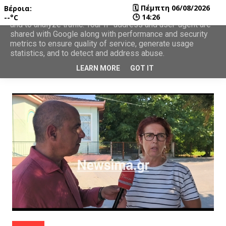
🗓
Πέμπτη 06/08/2026
Βέροια:
This site uses cookies from Google to deliver its services
🕒
14:26
--°C
and to analyze traffic. Your IP address and user-agent are
shared with Google along with performance and security
metrics to ensure quality of service, generate usage
statistics, and to detect and address abuse.
LEARN MORE
GOT IT