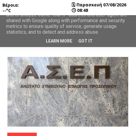
🗓
Παρασκευή 07/08/2026
Βέροια:
This site uses cookies from Google to deliver its services
🕒
08:48
--°C
and to analyze traffic. Your IP address and user-agent are
shared with Google along with performance and security
metrics to ensure quality of service, generate usage
statistics, and to detect and address abuse.
LEARN MORE
GOT IT