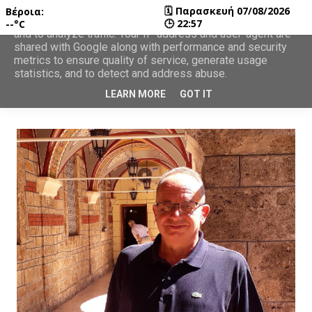
🗓
Παρασκευή 07/08/2026
Βέροια:
This site uses cookies from Google to deliver its services
🕒
22:57
--°C
and to analyze traffic. Your IP address and user-agent are
shared with Google along with performance and security
metrics to ensure quality of service, generate usage
statistics, and to detect and address abuse.
LEARN MORE
GOT IT