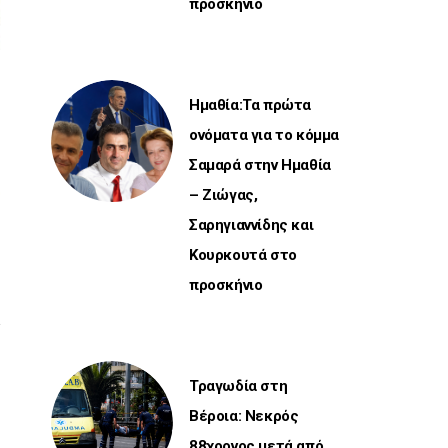
προσκήνιο
Ημαθία:Τα πρώτα
ονόματα για το κόμμα
Σαμαρά στην Ημαθία
– Ζιώγας,
Σαρηγιαννίδης και
Κουρκουτά στο
προσκήνιο
Τραγωδία στη
Βέροια: Νεκρός
88χρονος μετά από