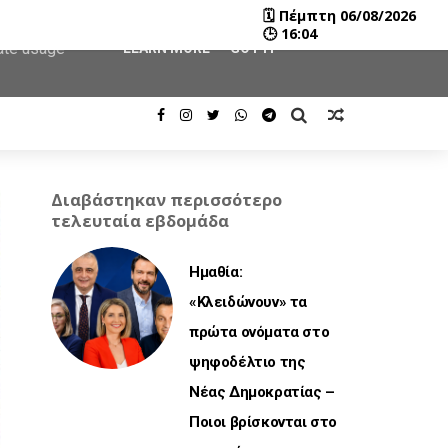
🗓
Πέμπτη 06/08/2026
user-agent
🕒
16:04
rate usage
LEARN MORE
GOT IT
Διαβάστηκαν περισσότερο
τελευταία εβδομάδα
Ημαθία:
«Κλειδώνουν» τα
πρώτα ονόματα στο
ψηφοδέλτιο της
Νέας Δημοκρατίας –
Ποιοι βρίσκονται στο