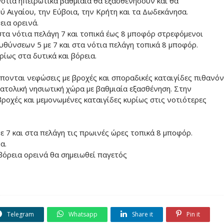
 νότια ηπειρωτικά βαθμιαία θα εξασθενήσουν και θα
ύ Αιγαίου, την Εύβοια, την Κρήτη και τα Δωδεκάνησα.
εια ορεινά.
 στα νότια πελάγη 7 και τοπικά έως 8 μποφόρ στρεφόμενοι
ευθύνσεων 5 με 7 και στα νότια πελάγη τοπικά 8 μποφόρ.
ίως στα δυτικά και βόρεια.
πονται νεφώσεις με βροχές και σποραδικές καταιγίδες πιθανόν
ατολική νησιωτική χώρα με βαθμιαία εξασθένηση. Στην
βροχές και μεμονωμένες καταιγίδες κυρίως στις νοτιότερες
ε 7 και στα πελάγη τις πρωινές ώρες τοπικά 8 μποφόρ.
α.
βόρεια ορεινά θα σημειωθεί παγετός
Telegram
Whatsapp
Share it
Pin it