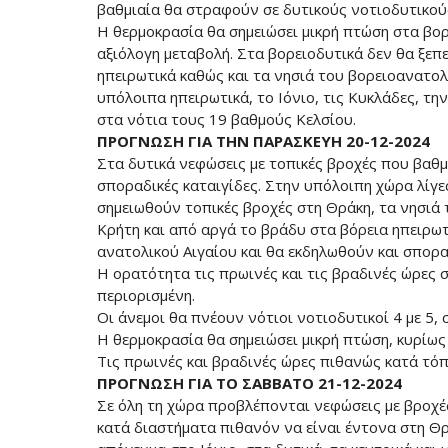
βαθμιαία θα στραφούν σε δυτικούς νοτιοδυτικού
Η θερμοκρασία θα σημειώσει μικρή πτώση στα βορ
αξιόλογη μεταβολή. Στα βορειοδυτικά δεν θα ξεπε
ηπειρωτικά καθώς και τα νησιά του βορειοανατολ
υπόλοιπα ηπειρωτικά, το Ιόνιο, τις Κυκλάδες, τη
στα νότια τους 19 βαθμούς Κελσίου.
ΠΡΟΓΝΩΣΗ ΓΙΑ ΤΗΝ ΠΑΡΑΣΚΕΥΗ 20-12-2024
Στα δυτικά νεφώσεις με τοπικές βροχές που βαθμ
σποραδικές καταιγίδες. Στην υπόλοιπη χώρα λίγε
σημειωθούν τοπικές βροχές στη Θράκη, τα νησιά 
Κρήτη και από αργά το βράδυ στα βόρεια ηπειρωτ
ανατολικού Αιγαίου και θα εκδηλωθούν και σποραδ
Η ορατότητα τις πρωινές και τις βραδινές ώρες σ
περιορισμένη.
Οι άνεμοι θα πνέουν νότιοι νοτιοδυτικοί 4 με 5,
Η θερμοκρασία θα σημειώσει μικρή πτώση, κυρίως 
Τις πρωινές και βραδινές ώρες πιθανώς κατά τόπ
ΠΡΟΓΝΩΣΗ ΓΙΑ ΤΟ ΣΑΒΒΑΤΟ 21-12-2024
Σε όλη τη χώρα προβλέπονται νεφώσεις με βροχές
κατά διαστήματα πιθανόν να είναι έντονα στη Θρ