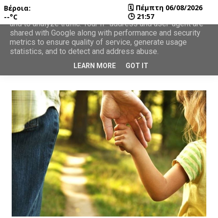
🗓
Πέμπτη 06/08/2026
Βέροια:
This site uses cookies from Google to deliver its services
🕒
21:57
--°C
and to analyze traffic. Your IP address and user-agent are
shared with Google along with performance and security
metrics to ensure quality of service, generate usage
statistics, and to detect and address abuse.
LEARN MORE
GOT IT