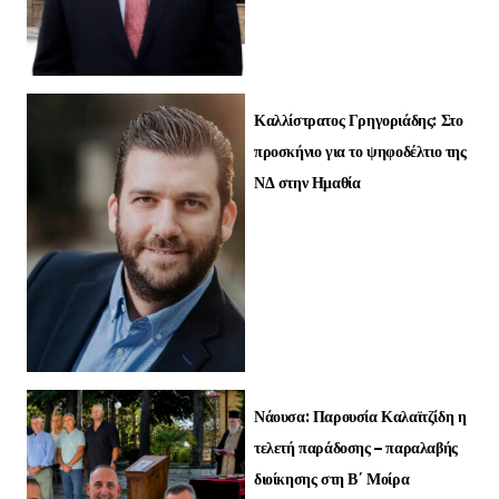
Καλλίστρατος Γρηγοριάδης: Στο
προσκήνιο για το ψηφοδέλτιο της
ΝΔ στην Ημαθία
Νάουσα: Παρουσία Καλαϊτζίδη η
τελετή παράδοσης – παραλαβής
διοίκησης στη Β΄ Μοίρα