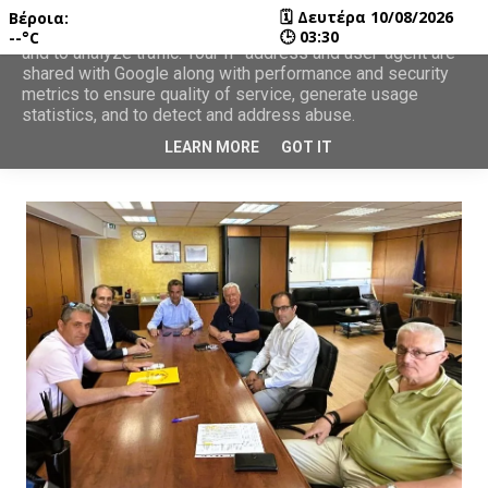
🗓
Δευτέρα 10/08/2026
Βέροια:
This site uses cookies from Google to deliver its services
🕒
03:30
--°C
and to analyze traffic. Your IP address and user-agent are
shared with Google along with performance and security
metrics to ensure quality of service, generate usage
statistics, and to detect and address abuse.
LEARN MORE
GOT IT