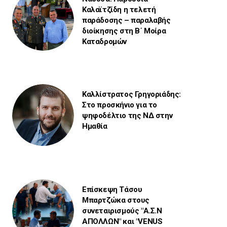
Καλαϊτζίδη η τελετή
παράδοσης – παραλαβής
διοίκησης στη Β΄ Μοίρα
Καταδρομών
Καλλίστρατος Γρηγοριάδης:
Στο προσκήνιο για το
ψηφοδέλτιο της ΝΔ στην
Ημαθία
Επίσκεψη Τάσου
Μπαρτζώκα στους
συνεταιρισμούς "Α.Σ.Ν
ΑΠΟΛΛΩΝ" και "VENUS