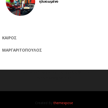
ηλικιωμένο
ΚΑΙΡΟΣ
ΜΑΡΓΑΡΙΤΟΠΟΥΛΟΣ
Η ηλεκτρονική εφημερίδα της Ημαθίας 📧 Email:
meliomixa@gmail.com
Created By
themexpose