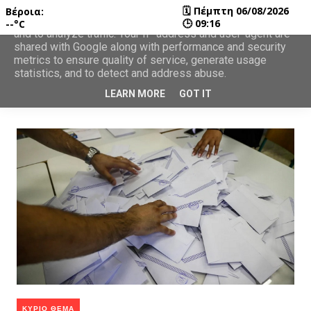
🗓
Πέμπτη 06/08/2026
Βέροια:
This site uses cookies from Google to deliver its services
🕒
09:16
--°C
and to analyze traffic. Your IP address and user-agent are
shared with Google along with performance and security
metrics to ensure quality of service, generate usage
statistics, and to detect and address abuse.
LEARN MORE
GOT IT
ΚΥΡΙΟ ΘΕΜΑ