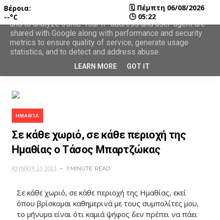
🗓
Πέμπτη 06/08/2026
Βέροια:
This site uses cookies from Google to deliver its services
🕒
05:22
--°C
and to analyze traffic. Your IP address and user-agent are
shared with Google along with performance and security
metrics to ensure quality of service, generate usage
statistics, and to detect and address abuse.
LEARN MORE
GOT IT
ΗΜΑΘΊΑ
Σε κάθε χωριό, σε κάθε περιοχή της
Ημαθίας ο Τάσος Μπαρτζώκας
ΙΟΥΝΊΟΥ 23, 2023
1 MINUTE
READ
Σε κάθε χωριό, σε κάθε περιοχή της Ημαθίας, εκεί
όπου βρίσκομαι καθημερινά με τους συμπολίτες μου,
το μήνυμα είναι ότι καμιά ψήφος δεν πρέπει να πάει