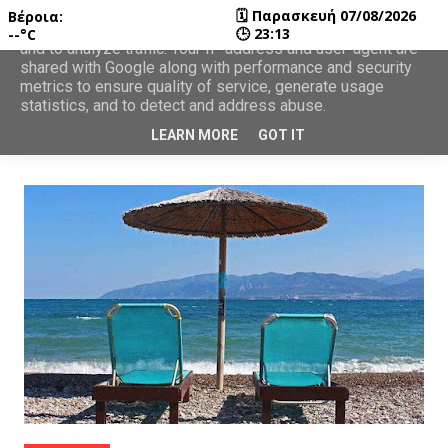
🗓
Παρασκευή 07/08/2026
Βέροια:
This site uses cookies from Google to deliver its services
🕒
23:13
--°C
and to analyze traffic. Your IP address and user-agent are
shared with Google along with performance and security
metrics to ensure quality of service, generate usage
statistics, and to detect and address abuse.
LEARN MORE
GOT IT