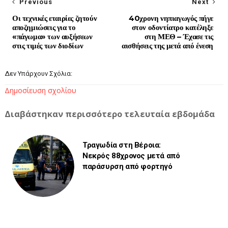
Previous
Next
Οι τεχνικές εταιρίες ζητούν
40χρονη νηπιαγωγός πήγε
αποζημιώσεις για το
στον οδοντίατρο κατέληξε
«πάγωμα» των αυξήσεων
στη ΜΕΘ – Έχασε τις
στις τιμές των διοδίων
αισθήσεις της μετά από ένεση
Δεν Υπάρχουν Σχόλια:
Δημοσίευση σχολίου
Διαβάστηκαν περισσότερο τελευταία εβδομάδα
Τραγωδία στη Βέροια:
Νεκρός 88χρονος μετά από
παράσυρση από φορτηγό