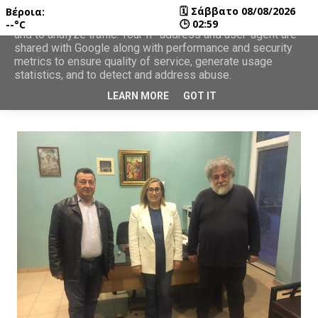
🗓
Σάββατο 08/08/2026
Βέροια:
This site uses cookies from Google to deliver its services
🕒
02:59
--°C
and to analyze traffic. Your IP address and user-agent are
shared with Google along with performance and security
metrics to ensure quality of service, generate usage
statistics, and to detect and address abuse.
LEARN MORE
GOT IT