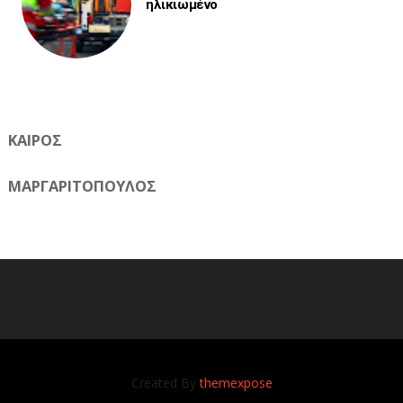
ηλικιωμένο
ΚΑΙΡΟΣ
ΜΑΡΓΑΡΙΤΟΠΟΥΛΟΣ
Η ηλεκτρονική εφημερίδα της Ημαθίας 📧 Email:
meliomixa@gmail.com
Created By
themexpose