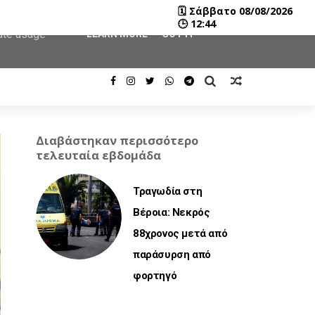
🗓
Σάββατο 08/08/2026
user-agent
🕒
12:44
rate usage
LEARN MORE
GOT IT
Διαβάστηκαν περισσότερο
τελευταία εβδομάδα
Τραγωδία στη
Βέροια: Νεκρός
88χρονος μετά από
παράσυρση από
φορτηγό