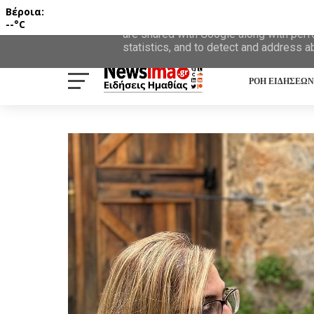
Βέροια:
This site uses cookies from Google to d
--°C
are shared with Google along with perf
statistics, and to detect and address a
ΡΟΗ ΕΙΔΗΣΕΩΝ