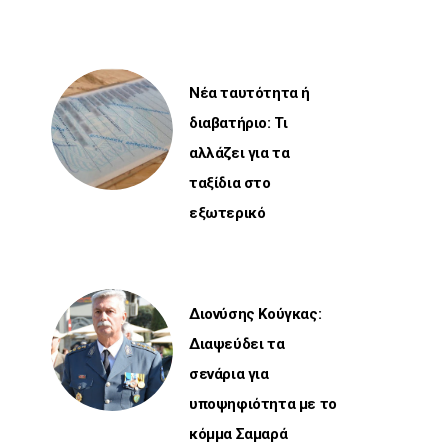
Νέα ταυτότητα ή
διαβατήριο: Τι
αλλάζει για τα
ταξίδια στο
εξωτερικό
Διονύσης Κούγκας:
Διαψεύδει τα
σενάρια για
υποψηφιότητα με το
κόμμα Σαμαρά