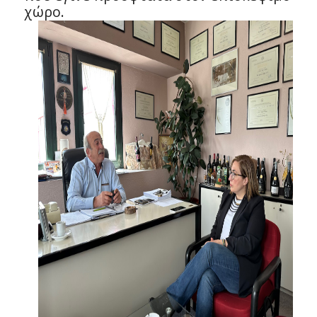
χώρο.