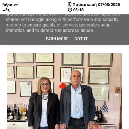
🗓
Παρασκευή 07/08/2026
Βέροια:
This site uses cookies from Google to deliver its services
🕒
03:18
--°C
and to analyze traffic. Your IP address and user-agent are
shared with Google along with performance and security
metrics to ensure quality of service, generate usage
statistics, and to detect and address abuse.
LEARN MORE
GOT IT