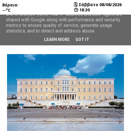
🗓
Σάββατο 08/08/2026
Βέροια:
This site uses cookies from Google to deliver its services
🕒
18:30
--°C
and to analyze traffic. Your IP address and user-agent are
shared with Google along with performance and security
metrics to ensure quality of service, generate usage
statistics, and to detect and address abuse.
LEARN MORE
GOT IT