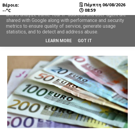
🗓
Πέμπτη 06/08/2026
Βέροια:
This site uses cookies from Google to deliver its services
🕒
08:59
--°C
and to analyze traffic. Your IP address and user-agent are
shared with Google along with performance and security
metrics to ensure quality of service, generate usage
statistics, and to detect and address abuse.
LEARN MORE
GOT IT