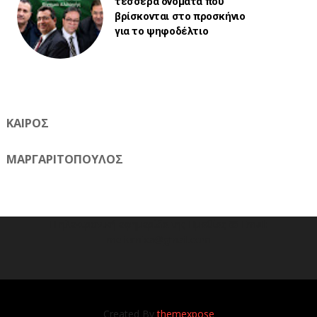
τέσσερα ονόματα που
βρίσκονται στο προσκήνιο
για το ψηφοδέλτιο
ΚΑΙΡΟΣ
ΜΑΡΓΑΡΙΤΟΠΟΥΛΟΣ
Η ηλεκτρονική εφημερίδα της Ημαθίας 📧 Email:
meliomixa@gmail.com
Created By
themexpose