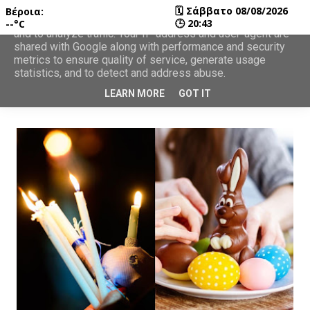
🗓
Σάββατο 08/08/2026
Βέροια:
This site uses cookies from Google to deliver its services
🕒
20:43
--°C
and to analyze traffic. Your IP address and user-agent are
shared with Google along with performance and security
metrics to ensure quality of service, generate usage
statistics, and to detect and address abuse.
LEARN MORE
GOT IT