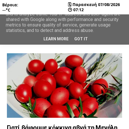
🗓
Παρασκευή 07/08/2026
Βέροια:
This site uses cookies from Google to deliver its services
🕒
07:12
--°C
and to analyze traffic. Your IP address and user-agent are
shared with Google along with performance and security
metrics to ensure quality of service, generate usage
statistics, and to detect and address abuse.
LEARN MORE
GOT IT
Γιατί βάφουμε κόκκινα αβγά τη Μεγάλη