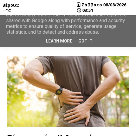
🗓
Σάββατο 08/08/2026
Βέροια:
This site uses cookies from Google to deliver its services
🕒
03:51
--°C
and to analyze traffic. Your IP address and user-agent are
shared with Google along with performance and security
metrics to ensure quality of service, generate usage
statistics, and to detect and address abuse.
LEARN MORE
GOT IT