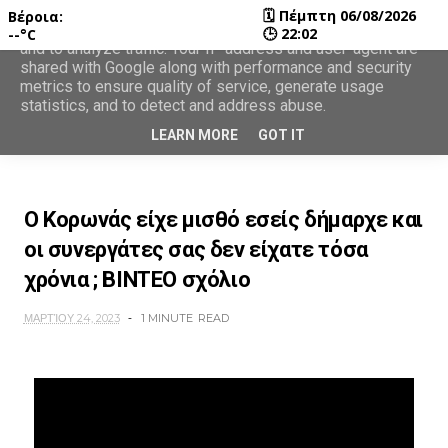
🗓
Πέμπτη 06/08/2026
Βέροια:
This site uses cookies from Google to deliver its services
🕒
22:02
--°C
and to analyze traffic. Your IP address and user-agent are
shared with Google along with performance and security
metrics to ensure quality of service, generate usage
statistics, and to detect and address abuse.
LEARN MORE
GOT IT
O Κορωνάς είχε μισθό εσείς δήμαρχε και
οι συνεργάτες σας δεν είχατε τόσα
χρόνια ; ΒΙΝΤΕΟ σχόλιο
ΜΑΡΤΊΟΥ 24, 2023
1 MINUTE
READ