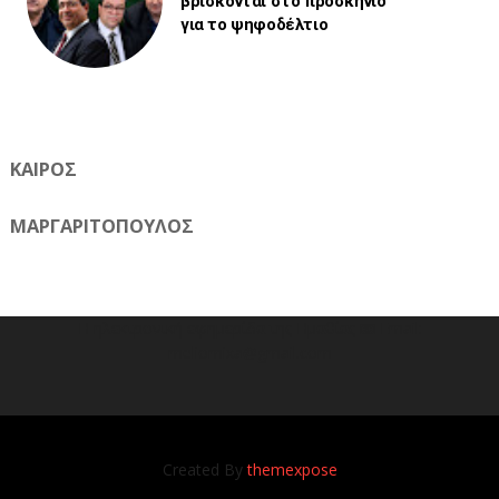
βρίσκονται στο προσκήνιο
για το ψηφοδέλτιο
ΚΑΙΡΟΣ
ΜΑΡΓΑΡΙΤΟΠΟΥΛΟΣ
Η ηλεκτρονική εφημερίδα της Ημαθίας 📧 Email:
meliomixa@gmail.com
Created By
themexpose