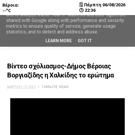
🗓
Πέμπτη 06/08/2026
Βέροια:
This site uses cookies from Google to deliver its services
🕒
22:36
--°C
and to analyze traffic. Your IP address and user-agent are
shared with Google along with performance and security
metrics to ensure quality of service, generate usage
statistics, and to detect and address abuse.
LEARN MORE
GOT IT
Βίντεο σχόλιασμος-Δήμος Βέροιας
Βοργιαζίδης η Χαλκίδης το ερώτημα
ΜΑΡΤΊΟΥ 23, 2023
1 MINUTE
READ