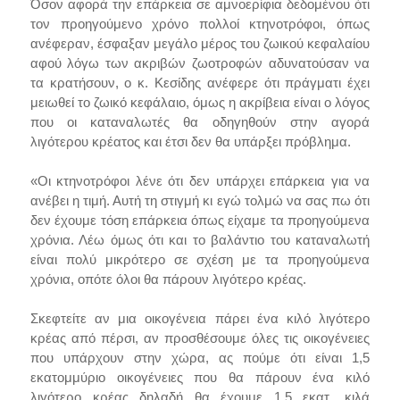
Όσον αφορά την επάρκεια σε αμνοερίφια δεδομένου ότι
τον προηγούμενο χρόνο πολλοί κτηνοτρόφοι, όπως
ανέφεραν, έσφαξαν μεγάλο μέρος του ζωικού κεφαλαίου
αφού λόγω των ακριβών ζωοτροφών αδυνατούσαν να
τα κρατήσουν, ο κ. Κεσίδης ανέφερε ότι πράγματι έχει
μειωθεί το ζωικό κεφάλαιο, όμως η ακρίβεια είναι ο λόγος
που οι καταναλωτές θα οδηγηθούν στην αγορά
λιγότερου κρέατος και έτσι δεν θα υπάρξει πρόβλημα.
«Οι κτηνοτρόφοι λένε ότι δεν υπάρχει επάρκεια για να
ανέβει η τιμή. Αυτή τη στιγμή κι εγώ τολμώ να σας πω ότι
δεν έχουμε τόση επάρκεια όπως είχαμε τα προηγούμενα
χρόνια. Λέω όμως ότι και το βαλάντιο του καταναλωτή
είναι πολύ μικρότερο σε σχέση με τα προηγούμενα
χρόνια, οπότε όλοι θα πάρουν λιγότερο κρέας.
Σκεφτείτε αν μια οικογένεια πάρει ένα κιλό λιγότερο
κρέας από πέρσι, αν προσθέσουμε όλες τις οικογένειες
που υπάρχουν στην χώρα, ας πούμε ότι είναι 1,5
εκατομμύριο οικογένειες που θα πάρουν ένα κιλό
λιγότερο κρέας δηλαδή θα έχουμε 1,5 εκατ. κιλά