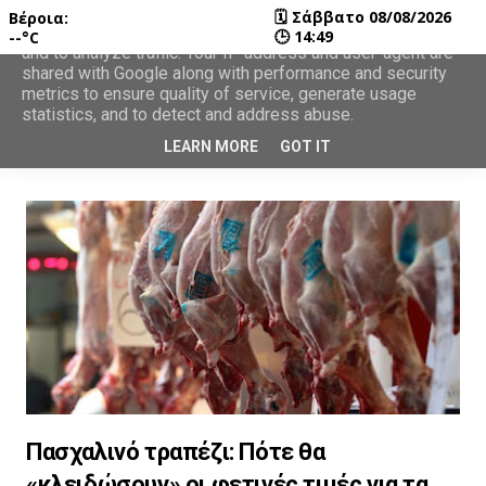
🗓
Σάββατο 08/08/2026
Βέροια:
This site uses cookies from Google to deliver its services
🕒
14:49
--°C
and to analyze traffic. Your IP address and user-agent are
shared with Google along with performance and security
metrics to ensure quality of service, generate usage
statistics, and to detect and address abuse.
LEARN MORE
GOT IT
Πασχαλινό τραπέζι: Πότε θα
«κλειδώσουν» οι φετινές τιμές για τα