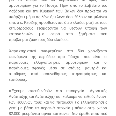
αμνοεριφίων για το Πάσχα. Πριν από το Σάββατο του
Λαζάρου και την Κυριακή των Βαΐων δεν πρόκειται να
υπάρξει τιμή κι ας λένε ό,τι λένε όσοι θέλουν να μιλάνε»
είπε ο κ. Κεσίδης προσθέτοντας ότι ο κλάδος μαζί με τους
κτηνοτρόφους ετοιμάζονται να θέσουν υπόψη των
καταναλωτών μια σειρά από ζητήματα που
προβληματίζουν τους δύο κλάδους.
Χαρακτηριστικά αναφέρθηκε στα δύο χρονίζοντα
φαινόμενα της περιόδου προ Πάσχα, που είναι οι
παράνομες ελληνοποιήσεις αμνοεριφίων και οι
παράνομες σφαγές μέσα σε στάνες, μαντριά και
αποθήκες από ασυνείδητους κτηνοτρόφους και
εμπόρους.
«Έχουμε απευθυνθούν στα υπουργεία -Αγροτικής
Ανάπτυξης και Ανάπτυξης- και καλούμε να τεθούν έναντι
των ευθυνών τους και να πατάξουν τις ελληνοποιήσεις
γιατί με βάση τα περσινά στοιχεία μπήκαν στην χώρα
82.000 ρουμάνικα αρνιά και κανείς δεν έμαθε ποτέ πού