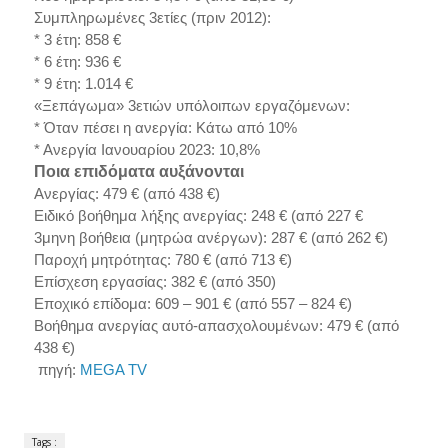
Συμπληρωμένες 3ετίες (πριν 2012):
* 3 έτη: 858 €
* 6 έτη: 936 €
* 9 έτη: 1.014 €
«Ξεπάγωμα» 3ετιών υπόλοιπων εργαζόμενων:
* Όταν πέσει η ανεργία: Κάτω από 10%
* Ανεργία Ιανουαρίου 2023: 10,8%
Ποια επιδόματα αυξάνονται
Ανεργίας: 479 € (από 438 €)
Ειδικό βοήθημα λήξης ανεργίας: 248 € (από 227 €
3μηνη βοήθεια (μητρώα ανέργων): 287 € (από 262 €)
Παροχή μητρότητας: 780 € (από 713 €)
Επίσχεση εργασίας: 382 € (από 350)
Εποχικό επίδομα: 609 – 901 € (από 557 – 824 €)
Βοήθημα ανεργίας αυτό-απασχολουμένων: 479 € (από
438 €)
πηγή:
MEGA TV
Tags :