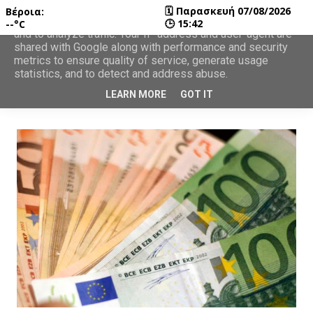
🗓
Παρασκευή 07/08/2026
Βέροια:
This site uses cookies from Google to deliver its services
🕒
15:42
--°C
and to analyze traffic. Your IP address and user-agent are
shared with Google along with performance and security
metrics to ensure quality of service, generate usage
statistics, and to detect and address abuse.
LEARN MORE
GOT IT