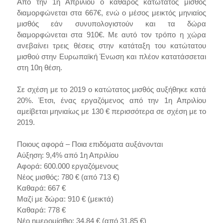
Από την 1η Απριλίου ο καθαρός κατώτατος μισθός
διαμορφώνεται στα 667€, ενώ ο μέσος μεικτός μηνιαίος
μισθός εάν συνυπολογιστούν και τα δώρα
διαμορφώνεται στα 910€. Με αυτό τον τρόπο η χώρα
ανεβαίνει τρεις θέσεις στην κατάταξη του κατώτατου
μισθού στην Ευρωπαϊκή Ένωση και πλέον κατατάσσεται
στη 10η θέση.
Σε σχέση με το 2019 ο κατώτατος μισθός αυξήθηκε κατά
20%. Έτσι, ένας εργαζόμενος από την 1η Απριλίου
αμείβεται μηνιαίως με 130 € περισσότερα σε σχέση με το
2019.
Ποιους αφορά – Ποια επιδόματα αυξάνονται
Αύξηση: 9,4% από 1η Απριλίου
Αφορά: 600.000 εργαζόμενους
Νέος μισθός: 780 € (από 713 €)
Καθαρά: 667 €
Μαζί με δώρα: 910 € (μεικτά)
Καθαρά: 778 €
Νέο ημερομίσθιο: 34,84 € (από 31,85 €)