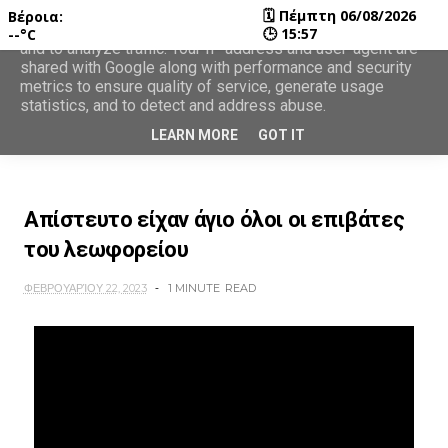
🗓
Πέμπτη 06/08/2026
Βέροια:
This site uses cookies from Google to deliver its services
🕒
15:57
--°C
and to analyze traffic. Your IP address and user-agent are
shared with Google along with performance and security
metrics to ensure quality of service, generate usage
statistics, and to detect and address abuse.
LEARN MORE
GOT IT
Απίστευτο είχαν άγιο όλοι οι επιβάτες
του λεωφορείου
ΦΕΒΡΟΥΑΡΊΟΥ 22, 2023
1 MINUTE
READ