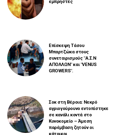
εμπρηστές
Επίσκεψη Τάσου
Μπαρτζώκα στους
συνεταιρισμούς "Α.Σ.Ν
ΑΠΟΛΛΩΝ" και "VENUS
GROWERS".
Σοκ στη Βέροια: Νεκρό
αγριογούρουνο εντοπίστηκε
σε κανάλι κοντά στο
Κυνοκομείο – Άμεση
παρέμβαση ζητούν οι
κάτοικοι