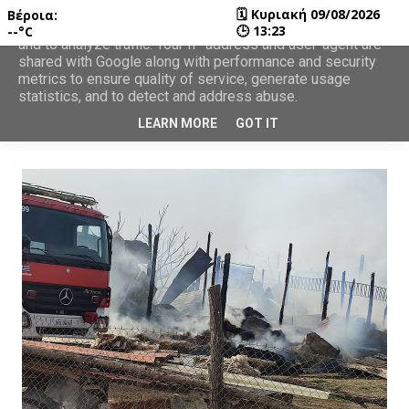
🗓
Κυριακή 09/08/2026
Βέροια:
This site uses cookies from Google to deliver its services
🕒
13:23
--°C
and to analyze traffic. Your IP address and user-agent are
shared with Google along with performance and security
metrics to ensure quality of service, generate usage
statistics, and to detect and address abuse.
LEARN MORE
GOT IT