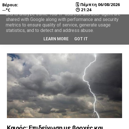
🗓
Πέμπτη 06/08/2026
Βέροια:
This site uses cookies from Google to deliver its services
🕒
21:24
--°C
and to analyze traffic. Your IP address and user-agent are
shared with Google along with performance and security
metrics to ensure quality of service, generate usage
statistics, and to detect and address abuse.
LEARN MORE
GOT IT
Καιρός: Επιδείνωση με βροχές και