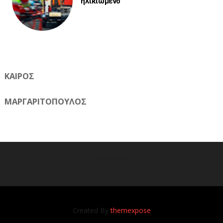
ηλικιωμένο
ΚΑΙΡΟΣ
ΜΑΡΓΑΡΙΤΟΠΟΥΛΟΣ
Η ηλεκτρονική εφημερίδα της Ημαθίας 📧 Email:
meliomixa@gmail.com
Created By
themexpose