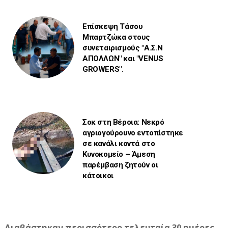
Επίσκεψη Τάσου
Μπαρτζώκα στους
συνεταιρισμούς "Α.Σ.Ν
ΑΠΟΛΛΩΝ" και "VENUS
GROWERS".
Σοκ στη Βέροια: Νεκρό
αγριογούρουνο εντοπίστηκε
σε κανάλι κοντά στο
Κυνοκομείο – Άμεση
παρέμβαση ζητούν οι
κάτοικοι
Διαβάστηκαν περισσότερο τελευταία 30 ημέρες