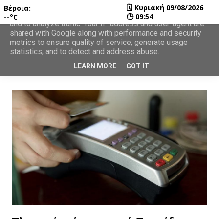
🗓
Κυριακή 09/08/2026
Βέροια:
This site uses cookies from Google to deliver its services
🕒
09:54
--°C
and to analyze traffic. Your IP address and user-agent are
shared with Google along with performance and security
metrics to ensure quality of service, generate usage
statistics, and to detect and address abuse.
LEARN MORE
GOT IT