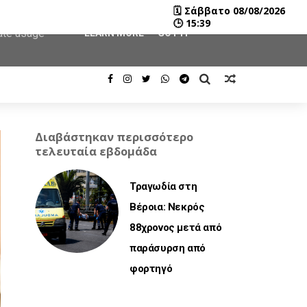
🗓
Σάββατο 08/08/2026
user-agent
🕒
15:39
rate usage
LEARN MORE
GOT IT
Διαβάστηκαν περισσότερο
τελευταία εβδομάδα
Τραγωδία στη
Βέροια: Νεκρός
88χρονος μετά από
παράσυρση από
φορτηγό