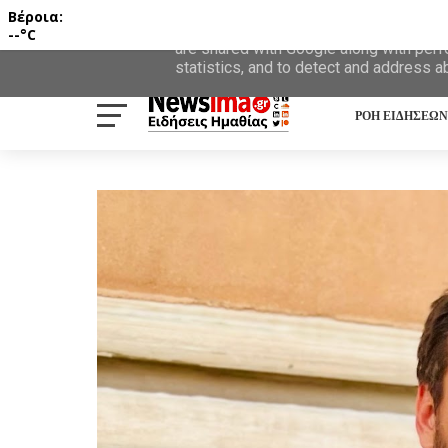
Βέροια:
This site uses cookies from Google to d
--°C
are shared with Google along with perf
statistics, and to detect and address a
ΡΟΗ ΕΙΔΗΣΕΩΝ