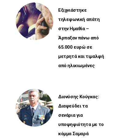
Εξιχνιάστηκε
τηλεφωνική απάτη
στην Ημαθία –
Άρπαξαν πάνω από
65.000 ευρώ σε
μετρητά και τιμαλφή
από ηλικιωμένες
Διονύσης Κούγκας:
Διαψεύδει τα
σενάρια για
υποψηφιότητα με το
κόμμα Σαμαρά