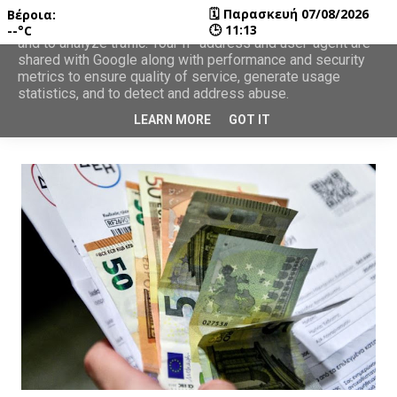
🗓
Παρασκευή 07/08/2026
Βέροια:
This site uses cookies from Google to deliver its services
🕒
11:13
--°C
and to analyze traffic. Your IP address and user-agent are
shared with Google along with performance and security
metrics to ensure quality of service, generate usage
statistics, and to detect and address abuse.
LEARN MORE
GOT IT