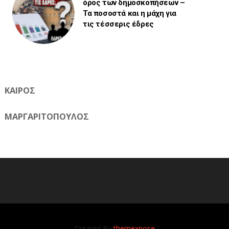
όρος των δημοσκοπήσεων –
Τα ποσοστά και η μάχη για
τις τέσσερις έδρες
ΚΑΙΡΟΣ
ΜΑΡΓΑΡΙΤΟΠΟΥΛΟΣ
Η ηλεκτρονική εφημερίδα της Ημαθίας 📧 Email:
meliomixa@gmail.com
Created By
themexpose