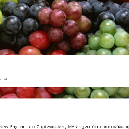
READ
New England στο Σπρίνγκφιλντ, MA δείχνει ότι η κατανάλωσ