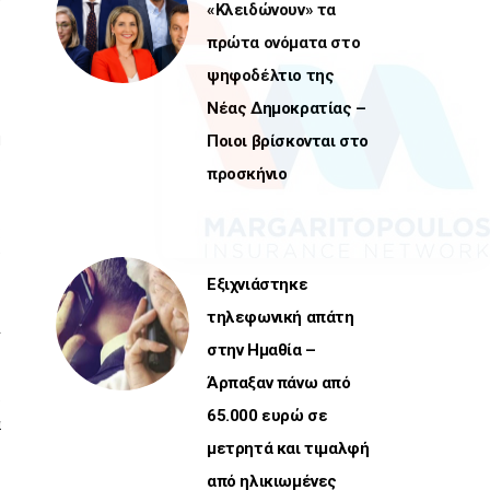
«Κλειδώνουν» τα
πρώτα ονόματα στο
ψηφοδέλτιο της
Νέας Δημοκρατίας –
η
Ποιοι βρίσκονται στο
ο
προσκήνιο
ς
ν
Εξιχνιάστηκε
τηλεφωνική απάτη
ι
στην Ημαθία –
Άρπαξαν πάνω από
υ
65.000 ευρώ σε
α
μετρητά και τιμαλφή
από ηλικιωμένες