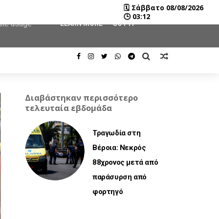
🗓
Σάββατο 08/08/2026
user-agent
🕒
03:12
rate usage
LEARN MORE
GOT IT
Διαβάστηκαν περισσότερο
τελευταία εβδομάδα
Τραγωδία στη
Βέροια: Νεκρός
88χρονος μετά από
παράσυρση από
φορτηγό