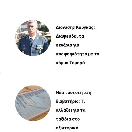
ο
η
ι
Διονύσης Κούγκας:
ή
Διαψεύδει τα
ε
σενάρια για
υποψηφιότητα με το
ν
κόμμα Σαμαρά
ς
α
ή
Νέα ταυτότητα ή
διαβατήριο: Τι
αλλάζει για τα
ταξίδια στο
εξωτερικό