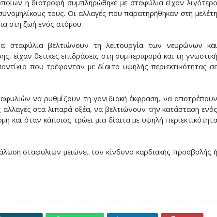
οποίων η διατροφή συμπληρώθηκε με σταφύλια είχαν λιγότερ
συνομηλίκους τους. Οι αλλαγές που παρατηρήθηκαν στη μελέτ
ια στη ζωή ενός ατόμου.
τα σταφύλια βελτιώνουν τη λειτουργία των νευρώνων κα
ς, είχαν θετικές επιδράσεις στη συμπεριφορά και τη γνωστικ
ποντίκια που τρέφονταν με δίαιτα υψηλής περιεκτικότητας σ
ταφυλιών να ρυθμίζουν τη γονιδιακή έκφραση, να αποτρέπου
ς αλλαγές στα λιπαρά οξέα, να βελτιώνουν την κατάσταση ενό
η και όταν κάποιος τρώει μια δίαιτα με υψηλή περιεκτικότητ
νάλωση σταφυλιών μειώνει τον κίνδυνο καρδιακής προσβολής 