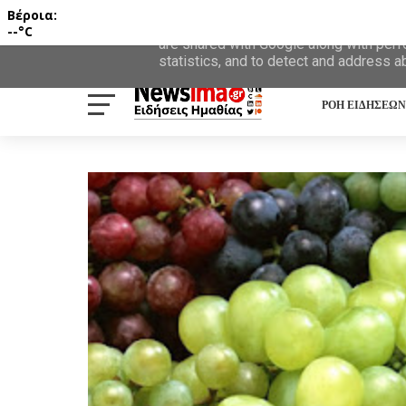
Βέροια:
This site uses cookies from Google to d
--°C
are shared with Google along with perf
statistics, and to detect and address a
ΡΟΗ ΕΙΔΗΣΕΩΝ