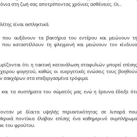
όνια στη ζωή σας αποτρέποντας χρόνιες ασθένειες. Οι...
λέτης είναι εκπληκτικά.
ς που αυξάνουν τα βακτήρια του εντέρου και μειώνουν τ
κά που καταστέλλουν τη φλεγμονή και μειώνουν τον κίνδυν
υρίζονται ότι η τακτική κατανάλωση σταφυλιών μπορεί επίση
όχειρου φαγητού, καθώς οι ευεργετικές ενώσεις τους βοηθού
ων σακχάρων στα επεξεργασμένα τρόφιμα.
και τα συστήματα του σώματός μας ενώ η έρευνα έδειξε ότ
φονταν με δίαιτα υψηλής περιεκτικότητας σε λιπαρά πο
Μερικά ποντίκια έλαβαν επίσης ένα καθημερινό συμπλήρωμ
κι του φρούτου.