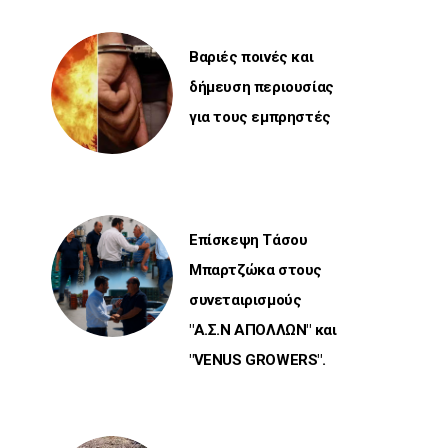
Βαριές ποινές και
δήμευση περιουσίας
για τους εμπρηστές
Επίσκεψη Τάσου
Μπαρτζώκα στους
συνεταιρισμούς
"Α.Σ.Ν ΑΠΟΛΛΩΝ" και
"VENUS GROWERS".