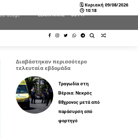
🗓
Κυριακή 09/08/2026
user-agent
🕒
10:18
rate usage
LEARN MORE
GOT IT
Διαβάστηκαν περισσότερο
τελευταία εβδομάδα
Τραγωδία στη
Βέροια: Νεκρός
88χρονος μετά από
παράσυρση από
φορτηγό