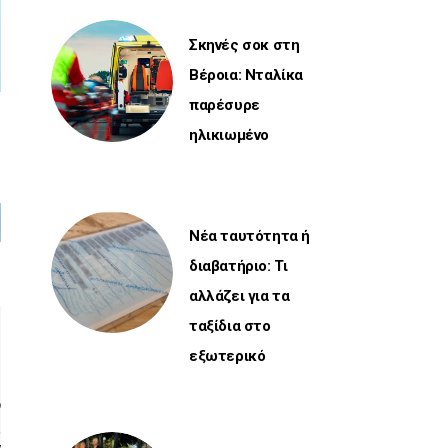
Σκηνές σοκ στη
Βέροια: Νταλίκα
παρέσυρε
ηλικιωμένο
Νέα ταυτότητα ή
διαβατήριο: Τι
αλλάζει για τα
ταξίδια στο
εξωτερικό
ο
ς