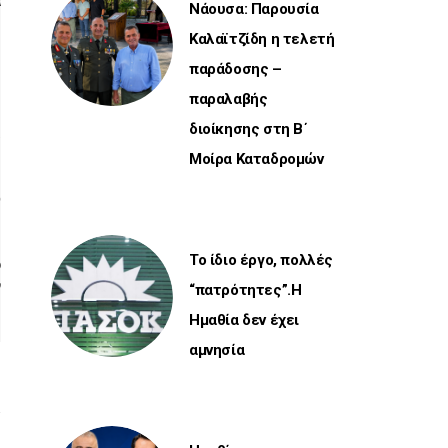
α
Νάουσα: Παρουσία
Καλαϊτζίδη η τελετή
παράδοσης –
παραλαβής
διοίκησης στη Β΄
ι
Μοίρα Καταδρομών
υ
Το ίδιο έργο, πολλές
ό
ν
“πατρότητες”.Η
Ημαθία δεν έχει
αμνησία