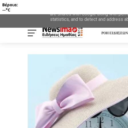
Βέροια:
This site uses cookies from Google to d
--°C
are shared with Google along with perf
statistics, and to detect and address a
ΡΟΗ ΕΙΔΗΣΕΩΝ