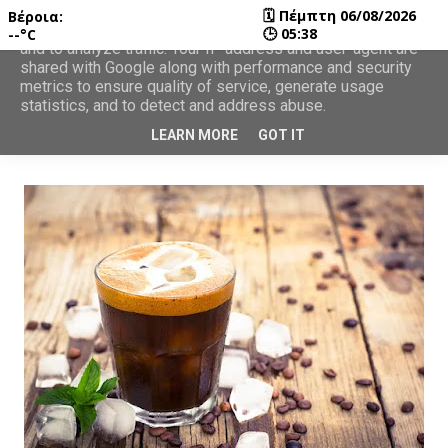
🗓
Πέμπτη 06/08/2026
Βέροια:
This site uses cookies from Google to deliver its services
🕒
05:38
--°C
and to analyze traffic. Your IP address and user-agent are
shared with Google along with performance and security
metrics to ensure quality of service, generate usage
statistics, and to detect and address abuse.
LEARN MORE
GOT IT