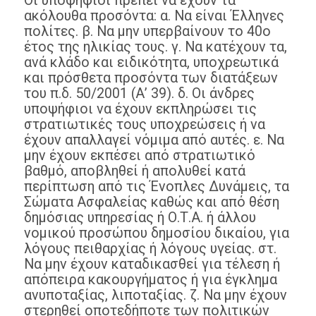
Οι υποψήφιοι πρέπει να έχουν τα
ακόλουθα προσόντα: α. Να είναι Έλληνες
πολίτες. β. Να μην υπερβαίνουν το 40ο
έτος της ηλικίας τους. γ. Να κατέχουν τα,
ανά κλάδο και ειδικότητα, υποχρεωτικά
και πρόσθετα προσόντα των διατάξεων
του π.δ. 50/2001 (Α’ 39). δ. Οι άνδρες
υποψήφιοι να έχουν εκπληρώσει τις
στρατιωτικές τους υποχρεώσεις ή να
έχουν απαλλαγεί νόμιμα από αυτές. ε. Να
μην έχουν εκπέσει από στρατιωτικό
βαθμό, αποβληθεί ή απολυθεί κατά
περίπτωση από τις Ένοπλες Δυνάμεις, τα
Σώματα Ασφαλείας καθώς και από θέση
δημόσιας υπηρεσίας ή Ο.Τ.Α. ή άλλου
νομικού προσώπου δημοσίου δικαίου, για
λόγους πειθαρχίας ή λόγους υγείας. στ.
Να μην έχουν καταδικασθεί για τέλεση ή
απόπειρα κακουργήματος ή για έγκλημα
ανυποταξίας, λιποταξίας. ζ. Να μην έχουν
στερηθεί οποτεδήποτε των πολιτικών