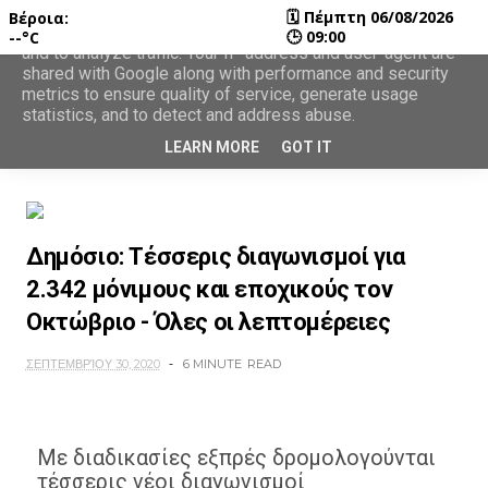
🗓
Πέμπτη 06/08/2026
Βέροια:
This site uses cookies from Google to deliver its services
🕒
09:00
--°C
and to analyze traffic. Your IP address and user-agent are
shared with Google along with performance and security
metrics to ensure quality of service, generate usage
statistics, and to detect and address abuse.
LEARN MORE
GOT IT
Δημόσιο: Τέσσερις διαγωνισμοί για
2.342 μόνιμους και εποχικούς τον
Οκτώβριο - Όλες οι λεπτομέρειες
ΣΕΠΤΕΜΒΡΊΟΥ 30, 2020
6 MINUTE
READ
Με διαδικασίες εξπρές δρομολογούνται
τέσσερις νέοι διαγωνισμοί