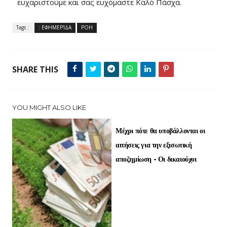
ευχαριστούμε και σας ευχόμαστε Καλό Πάσχα.
Tags :
: ΕΦΗΜΕΡΊΔΑ
ΡΟΗ
SHARE THIS
YOU MIGHT ALSO LIKE
Μέχρι πότε θα υποβάλλονται οι
αιτήσεις για την εξισωτική
αποζημίωση - Οι δικαιούχοι