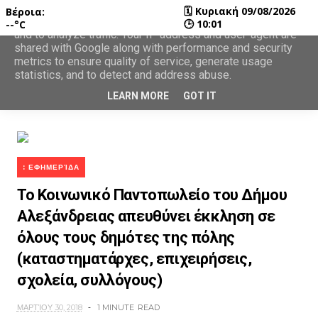
🗓
Κυριακή 09/08/2026
Βέροια:
This site uses cookies from Google to deliver its services
🕒
10:01
--°C
and to analyze traffic. Your IP address and user-agent are
shared with Google along with performance and security
metrics to ensure quality of service, generate usage
statistics, and to detect and address abuse.
LEARN MORE
GOT IT
: ΕΦΗΜΕΡΊΔΑ
Το Κοινωνικό Παντοπωλείο του Δήμου
Αλεξάνδρειας απευθύνει έκκληση σε
όλους τους δημότες της πόλης
(καταστηματάρχες, επιχειρήσεις,
σχολεία, συλλόγους)
ΜΑΡΤΊΟΥ 30, 2018
1 MINUTE
READ