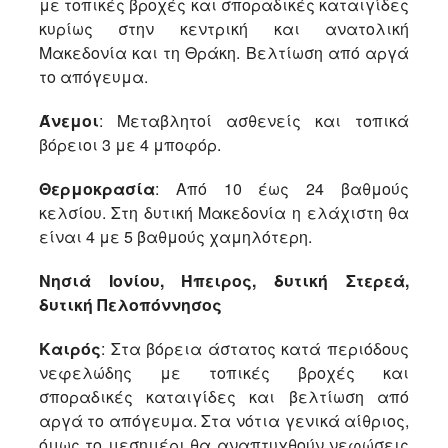
με τοπικές βροχές και σποραδικές καταιγίδες
κυρίως στην κεντρική και ανατολική
Μακεδονία και τη Θράκη. Βελτίωση από αργά
το απόγευμα.
Άνεμοι
: Μεταβλητοί ασθενείς και τοπικά
βόρειοι 3 με 4 μποφόρ.
Θερμοκρασία
: Από 10 έως 24 βαθμούς
κελσίου. Στη δυτική Μακεδονία η ελάχιστη θα
είναι 4 με 5 βαθμούς χαμηλότερη.
Νησιά Ιονίου, Ήπειρος, δυτική Στερεά,
δυτική Πελοπόννησος
Καιρός
: Στα βόρεια άστατος κατά περιόδους
νεφελώδης με τοπικές βροχές και
σποραδικές καταιγίδες και βελτίωση από
αργά το απόγευμα. Στα νότια γενικά αίθριος,
όμως το μεσημέρι θα αναπτυχθούν νεφώσεις