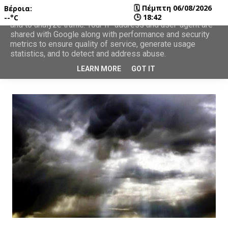
🗓
Πέμπτη 06/08/2026
Βέροια:
This site uses cookies from Google to deliver its services
🕒
18:42
--°C
and to analyze traffic. Your IP address and user-agent are
shared with Google along with performance and security
metrics to ensure quality of service, generate usage
statistics, and to detect and address abuse.
LEARN MORE
GOT IT