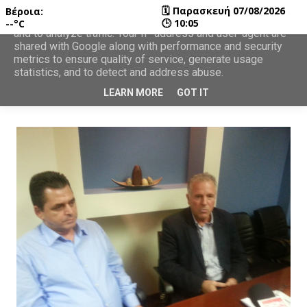
🗓
Παρασκευή 07/08/2026
Βέροια:
This site uses cookies from Google to deliver its services
🕒
10:05
--°C
and to analyze traffic. Your IP address and user-agent are
shared with Google along with performance and security
metrics to ensure quality of service, generate usage
statistics, and to detect and address abuse.
LEARN MORE
GOT IT