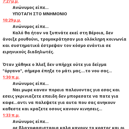
7:27 μ.μ.
Ανώνυμος είπε...
YΠΟΤΑΓΗ ΣΤΟ ΜΝΗΜΟΝΙΟ
10:29 μ.μ.
Ανώνυμος είπε...
Καλό θα ήταν να ξυπνάτε εκεί στη Βέροια, δεν
άνοιξε ρουθούνι, τρομοκράτησαν μια ολόκληρη κοινωνία
και συστηματικά έστρεψαν τον κόσμο ενάντια σε
ειρηνικούς διαδηλωτές.
Όταν χάθηκε ο Άλεξ δεν υπήρχε ούτε για δείγμα
"όργανο", σήμερα έπηξε το μάτι μας....το νου σας...
1:30 π.μ.
Ανώνυμος είπε...
Ναι μωρε καναν πορεια παλευοντας για εσας και
εσεις γκρινιαζετε επειδη δεν μπορεσατε να πατε για
καφε...αντι να παλεψετε για αυτα που σας ανηκουν
καθεστε και κραζετε οσους κανουν κινησεις...
1:33 π.μ.
Ανώνυμος είπε...
ρε βλαχοφασισταρια καλα κανουν το κρατος και οι