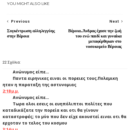
YOU MIGHT ALSO LIKE
Previous
Next
Συγκέντρωση αλληλεγγύης
Βέροια..Άνδρας έχασε την ζωή
στην Βέροια
του ενώ παιδί και γυναίκα
μεταφέρθηκαν στο
νοσοκομείο Βέροιας
22 Σχόλια:
Ανώνυμος είπε...
Παντα ειρηνικες ειναι οι πορειες τους.Πολεμικη
ηταν η παραταξη της αστυνομιας
2:18 μ.μ.
Ανώνυμος είπε...
Τωρα ολοι εσεις οι ευηπόλιπτοι πολίτες που
καταδικάζατε την πορεία και οτι θα γίνουν
καταστροφές; το μ΄νο που δεν είχε ακουστεί ειναι οτι θα
ερχοταν το τελος του κοσμου
3:14 μ.μ.