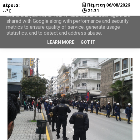
🗓
Πέμπτη 06/08/2026
Βέροια:
This site uses cookies from Google to deliver its services
🕒
21:31
--°C
and to analyze traffic. Your IP address and user-agent are
shared with Google along with performance and security
metrics to ensure quality of service, generate usage
statistics, and to detect and address abuse.
LEARN MORE
GOT IT