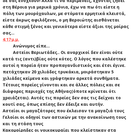
δε σας ενοχλούν! Αλλά τι να περιμένεις, έχοντας ζήσει
στη Βέροια για μερικά χρόνια, έχω να πω ότι είστε η
πόλη των μουρόχαυλων, με στόματα ερμητικά κλειστά,
είστε άκρως αφιλόξενοι, ο μη Βεροιώτης αισθάνεται
κάθε στιγμή ξένος και γενικότερα είστε άξιοι της μοίρας
σας...
4:17 μ.μ.
Ανώνυμος είπε...
Αστείοι Βεριωτάδες.. Οι αναρχικοί δεν είναι ούτε
κατά τις (αντι)βίας ούτε κότες. Ο λόγος που καλέστηκε
αυτοί η πορεία ήταν προπαγανδιστικός και έτσι έγινε.
πετάχτηκαν 20 χιλιάδες τρυκάκια, μοιράστηκαν 5
χιλιάδες κείμενα και γράφτηκαν αρκετά συνθήματα.
Τέτοιες πορείες γίνονται και σε άλλες πόλεις και σε
διάφορες περιοχές της Αθήνας(όποτε κρίνεται ότι
χρειάζεται). Αυτές τις πορείες δεν σας τις δείχνει το
κουτί σας, όπως επίσης δεν έδειξε και αυτήν.
Αστείοι οι μαγαζάτορες που έκλεισαν τα μαγαζιά τους
Γελοίοι οι οδηγοί των αστικών με την ανακοίνωση τους
και τη στάση τους
Κακομοίρηδες οι νοικοκυραίει που κλείστηκαν στα