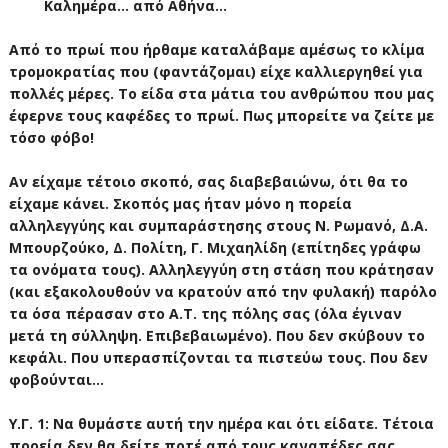
Καλημέρα... από Αθήνα...
Από το πρωί που ήρθαμε καταλάβαμε αμέσως το κλίμα
τρομοκρατίας που (φαντάζομαι) είχε καλλιεργηθεί για
πολλές μέρες. Το είδα στα μάτια του ανθρώπου που μας
έφερνε τους καφέδες το πρωί. Πως μπορείτε να ζείτε με
τόσο φόβο!
Αν είχαμε τέτοιο σκοπό, σας διαβεβαιώνω, ότι θα το
είχαμε κάνει. Σκοπός μας ήταν μόνο η πορεία
αλληλεγγύης και συμπαράστησης στους Ν. Ρωμανό, Δ.Α.
Μπουρζούκο, Δ. Πολίτη, Γ. Μιχαηλίδη (επίτηδες γράφω
τα ονόματα τους). Αλληλεγγύη στη στάση που κράτησαν
(και εξακολουθούν να κρατούν από την φυλακή) παρόλο
τα όσα πέρασαν στο Α.Τ. της πόλης σας (όλα έγιναν
μετά τη σύλληψη. Επιβεβαιωμένο). Που δεν σκύβουν το
κεφάλι. Που υπερασπίζονται τα πιστεύω τους. Που δεν
φοβούνται...
Υ.Γ. 1: Να θυμάστε αυτή την ημέρα και ότι είδατε. Τέτοια
πορεία δεν θα δείτε ποτέ από τους καναπέδες σας,