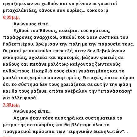
εργαζομένων να χωθούν και να γίνουν οι γνωστοί
μπαχαλάκιδες, κάνουν σαν κυρίες... κοκοκο :p
6:09 μ.μ.
Ανώνυμος είπε...
Εχθροί του Έθνους, πολέμιοι του κράτους,
παράφρονες αναρχικοί, οπαδοί του Σαιν Ζυστ και του
Ροβεσπιέρου. Βρώμισαν την πόλη με την παρουσία τους.
Οι μισοί με κουκούλα-φερετζέ, όταν δεν βεβηλώνουν
εκκλησίες, σχολεία και προτομές, βάζουν φωτιές σε
κάδους και πετάνε μολότωφ καίγοντας ζωντανούς
ανθρώπους. Η καρδιά τους είναι γεμάτη μίσος και το
μυαλό τους γεμάτο ασυναρτησίες. Ευτυχώς, έπεσε σύρμα
ότι το σύστημα δεν τους χρειάζεται σε αυτήν την φάση
και θα τους μάζευε, οπότε ανέβαλαν την "επανάσταση"
για άλλη φορά.
7:03 μ.μ.
Ανώνυμος είπε...
Ας μην ήταν τόσο αυστηρά και συστηματικά τα
μέτρα της αστυνομίας και θα βλέπαμε όλοι τα
πραγματικά πρόσωπα των "ειρηνικών διαδηλωτών"...