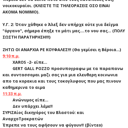
νοικοκυραίοι. (ΚΛΕΙΣΤΕ ΤΙΣ ΤΗΛΕΟΡΑΣΕΙΣ ΟΣΟ ΕΙΝΑΙ
ΑΚΟΜΑ ΝΟΜΙΜΟ).
Υ.Γ. 2: Όταν χάθηκε ο Άλεξ δεν υπήρχε ούτε για δείγμα
"όργανο", σήμερα έπηξε το μάτι μας....το νου σας... (ΠΟΛΥ
ΣΩΣΤΗ ΠΑΡΑΤΗΡΗΣΗ!!!)
ΖΗΤΩ ΟΙ ΑΝΑΡΧΙΑ ΡΕ ΚΟΥΦΑΛΕΣ!!! (Θα γεμίσει η Βέροια...)
9:10 π.μ.
ΧAROS -2- είπε...
GERT GALL POZZO προσυπογραφω με τα παραπανω
και συντασσομαι μαζι σας για μια ελευθερη κοινωνια
απο τα κορακια και τους τοκογλυφους που μας πινουν
καθημερινα το αιμα
11:33 π.μ.
Ανώνυμος είπε...
Δεν υπάρχει λέμε!!
ΣΥΡΙΖΑίος δικηγόρος του Βλαστού: και
ΑναρχοΤροκρατών
Έπρεπε να τους αφήσουν να φύγουν!! (βίντεο)