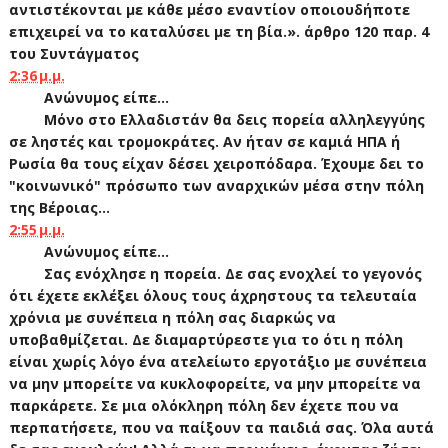
αντιστέκονται με κάθε μέσο εναντίον οποιουδήποτε
επιχειρεί να το καταλύσει με τη βία.». άρθρο 120 παρ. 4
του Συντάγματος
2:36 μ.μ.
Ανώνυμος είπε...
Μόνο στο Ελλαδιστάν θα δεις πορεία αλληλεγγύης
σε ληστές και τρομοκράτες. Αν ήταν σε καμιά ΗΠΑ ή
Ρωσία θα τους είχαν δέσει χειροπόδαρα. Έχουμε δει το
"κοινωνικό" πρόσωπο των αναρχικών μέσα στην πόλη
της Βέροιας...
2:55 μ.μ.
Ανώνυμος είπε...
Σας ενόχλησε η πορεία. Δε σας ενοχλεί το γεγονός
ότι έχετε εκλέξει όλους τους άχρηστους τα τελευταία
χρόνια με συνέπεια η πόλη σας διαρκώς να
υποβαθμίζεται. Δε διαμαρτύρεστε για το ότι η πόλη
είναι χωρίς λόγο ένα ατελείωτο εργοτάξιο με συνέπεια
να μην μπορείτε να κυκλοφορείτε, να μην μπορείτε να
παρκάρετε. Σε μια ολόκληρη πόλη δεν έχετε που να
περπατήσετε, που να παίξουν τα παιδιά σας. Όλα αυτά