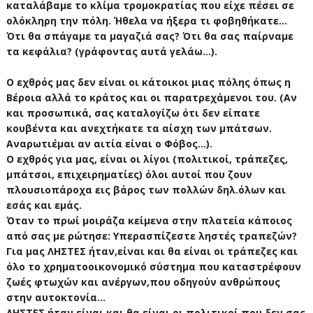
καταλάβαμε το κλίμα τρομοκρατίας που είχε πέσει σε
ολόκληρη την πόλη. Ήθελα να ήξερα τι φοβηθήκατε...
Ότι θα σπάγαμε τα μαγαζιά σας? Ότι θα σας παίρναμε
τα κεφάλια? (γράφοντας αυτά γελάω...).
Ο εχθρός μας δεν είναι οι κάτοικοι μιας πόλης όπως η
Βέροια αλλά το κράτος και οι παρατρεχάμενοι του. (Αν
και προσωπικά, σας καταλογίζω ότι δεν είπατε
κουβέντα και ανεχτήκατε τα αίσχη των μπάτσων.
Αναρωτιέμαι αν αιτία είναι ο Φόβος...).
Ο εχθρός για μας, είναι οι λίγοι (πολιτικοί, τράπεζες,
μπάτσοι, επιχειρηματίες) όλοι αυτοί που ζουν
πλουσιοπάροχα εις βάρος των πολλών δηλ.όλων και
εσάς και εμάς.
Όταν το πρωί μοιράζα κείμενα στην πλατεία κάποιος
από σας με ρώτησε: Υπερασπίζεστε ληστές τραπεζών?
Για μας ΛΗΣΤΕΣ ήταν,είναι και θα είναι οι τράπεζες και
όλο το χρηματοοικονομικό σύστημα που καταστρέφουν
ζωές φτωχών και ανέργων,που οδηγούν ανθρώπους
στην αυτοκτονία...
ΛΗΣΤΕΣ ήταν,είναι και θα είναι οι πολιτικοί που δεν σας