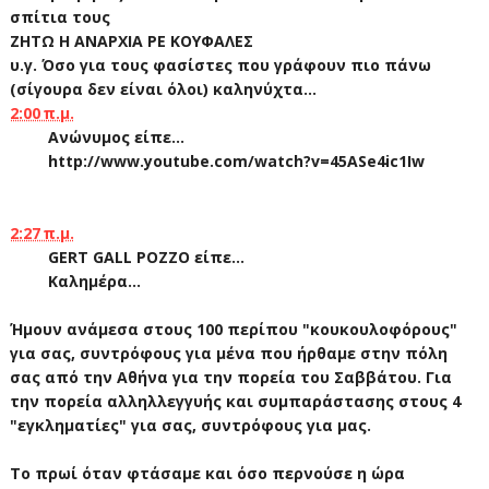
σπίτια τους
ΖΗΤΩ Η ΑΝΑΡΧΙΑ ΡΕ ΚΟΥΦΑΛΕΣ
υ.γ. Όσο για τους φασίστες που γράφουν πιο πάνω
(σίγουρα δεν είναι όλοι) καληνύχτα...
2:00 π.μ.
Ανώνυμος είπε...
http://www.youtube.com/watch?v=45ASe4ic1Iw
2:27 π.μ.
GERT GALL POZZO είπε...
Καλημέρα...
Ήμουν ανάμεσα στους 100 περίπου "κουκουλοφόρους"
για σας, συντρόφους για μένα που ήρθαμε στην πόλη
σας από την Αθήνα για την πορεία του Σαββάτου. Για
την πορεία αλληλλεγγυής και συμπαράστασης στους 4
"εγκληματίες" για σας, συντρόφους για μας.
Το πρωί όταν φτάσαμε και όσο περνούσε η ώρα