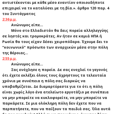
αντιστέκονται με κάθε μέσο εναντίον οποιουδήποτε
επιχειρεί να το καταλύσει με τη βία.». άρθρο 120 παρ. 4
του Συντάγματος
2:36 μ.μ.
Ανώνυμος είπε...
Μόνο στο Ελλαδιστάν θα δεις πορεία αλληλεγγύης
σε ληστές και τρομοκράτες. Αν ήταν σε καμιά ΗΠΑ ή
Ρωσία θα τους είχαν δέσει χειροπόδαρα. Έχουμε δει το
"κοινωνικό" πρόσωπο των αναρχικών μέσα στην πόλη
της Βέροιας...
2:55 μ.μ.
Ανώνυμος είπε...
Σας ενόχλησε η πορεία. Δε σας ενοχλεί το γεγονός
ότι έχετε εκλέξει όλους τους άχρηστους τα τελευταία
χρόνια με συνέπεια η πόλη σας διαρκώς να
υποβαθμίζεται. Δε διαμαρτύρεστε για το ότι η πόλη
είναι χωρίς λόγο ένα ατελείωτο εργοτάξιο με συνέπεια
να μην μπορείτε να κυκλοφορείτε, να μην μπορείτε να
παρκάρετε. Σε μια ολόκληρη πόλη δεν έχετε που να
περπατήσετε, που να παίξουν τα παιδιά σας. Όλα αυτά