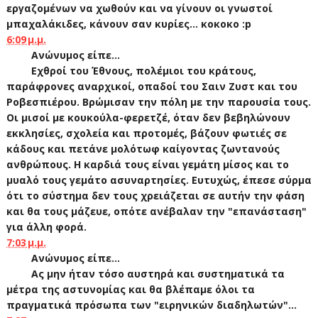
εργαζομένων να χωθούν και να γίνουν οι γνωστοί
μπαχαλάκιδες, κάνουν σαν κυρίες... κοκοκο :p
6:09 μ.μ.
Ανώνυμος είπε...
Εχθροί του Έθνους, πολέμιοι του κράτους,
παράφρονες αναρχικοί, οπαδοί του Σαιν Ζυστ και του
Ροβεσπιέρου. Βρώμισαν την πόλη με την παρουσία τους.
Οι μισοί με κουκούλα-φερετζέ, όταν δεν βεβηλώνουν
εκκλησίες, σχολεία και προτομές, βάζουν φωτιές σε
κάδους και πετάνε μολότωφ καίγοντας ζωντανούς
ανθρώπους. Η καρδιά τους είναι γεμάτη μίσος και το
μυαλό τους γεμάτο ασυναρτησίες. Ευτυχώς, έπεσε σύρμα
ότι το σύστημα δεν τους χρειάζεται σε αυτήν την φάση
και θα τους μάζευε, οπότε ανέβαλαν την "επανάσταση"
για άλλη φορά.
7:03 μ.μ.
Ανώνυμος είπε...
Ας μην ήταν τόσο αυστηρά και συστηματικά τα
μέτρα της αστυνομίας και θα βλέπαμε όλοι τα
πραγματικά πρόσωπα των "ειρηνικών διαδηλωτών"...