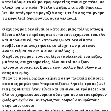
καταλάβαμε το κλίμα τρομοκρατίας που είχε πέσει σε
ολόκληρη την πόλη. Ήθελα να ήξερα τι φοβηθήκατε...
Ότι θα σπάγαμε τα μαγαζιά σας? Ότι θα σας παίρναμε
τα κεφάλια? (γράφοντας αυτά γελάω...).
Ο εχθρός μας δεν είναι οι κάτοικοι μιας πόλης όπως η
Βέροια αλλά το κράτος και οι παρατρεχάμενοι του. (Αν
και προσωπικά, σας καταλογίζω ότι δεν είπατε
κουβέντα και ανεχτήκατε τα αίσχη των μπάτσων.
Αναρωτιέμαι αν αιτία είναι ο Φόβος...).
Ο εχθρός για μας, είναι οι λίγοι (πολιτικοί, τράπεζες,
μπάτσοι, επιχειρηματίες) όλοι αυτοί που ζουν
πλουσιοπάροχα εις βάρος των πολλών δηλ.όλων και
εσάς και εμάς.
Όταν το πρωί μοιράζα κείμενα στην πλατεία κάποιος
από σας με ρώτησε: Υπερασπίζεστε ληστές τραπεζών?
Για μας ΛΗΣΤΕΣ ήταν,είναι και θα είναι οι τράπεζες και
όλο το χρηματοοικονομικό σύστημα που καταστρέφουν
ζωές φτωχών και ανέργων,που οδηγούν ανθρώπους
στην αυτοκτονία...
ΛΗΣΤΕΣ ήταν,είναι και θα είναι οι πολιτικοί που δεν σας