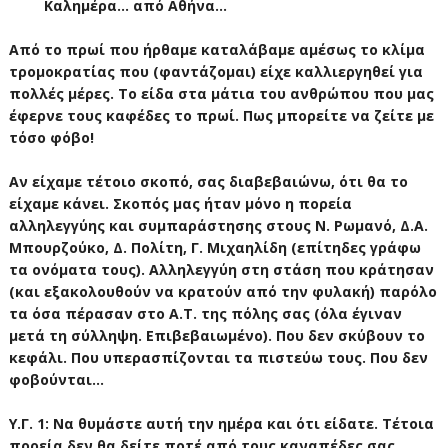
Καλημέρα... από Αθήνα...
Από το πρωί που ήρθαμε καταλάβαμε αμέσως το κλίμα
τρομοκρατίας που (φαντάζομαι) είχε καλλιεργηθεί για
πολλές μέρες. Το είδα στα μάτια του ανθρώπου που μας
έφερνε τους καφέδες το πρωί. Πως μπορείτε να ζείτε με
τόσο φόβο!
Αν είχαμε τέτοιο σκοπό, σας διαβεβαιώνω, ότι θα το
είχαμε κάνει. Σκοπός μας ήταν μόνο η πορεία
αλληλεγγύης και συμπαράστησης στους Ν. Ρωμανό, Δ.Α.
Μπουρζούκο, Δ. Πολίτη, Γ. Μιχαηλίδη (επίτηδες γράφω
τα ονόματα τους). Αλληλεγγύη στη στάση που κράτησαν
(και εξακολουθούν να κρατούν από την φυλακή) παρόλο
τα όσα πέρασαν στο Α.Τ. της πόλης σας (όλα έγιναν
μετά τη σύλληψη. Επιβεβαιωμένο). Που δεν σκύβουν το
κεφάλι. Που υπερασπίζονται τα πιστεύω τους. Που δεν
φοβούνται...
Υ.Γ. 1: Να θυμάστε αυτή την ημέρα και ότι είδατε. Τέτοια
πορεία δεν θα δείτε ποτέ από τους καναπέδες σας,