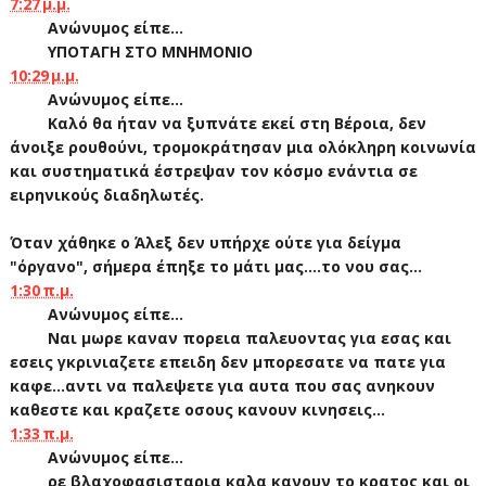
7:27 μ.μ.
Ανώνυμος είπε...
YΠΟΤΑΓΗ ΣΤΟ ΜΝΗΜΟΝΙΟ
10:29 μ.μ.
Ανώνυμος είπε...
Καλό θα ήταν να ξυπνάτε εκεί στη Βέροια, δεν
άνοιξε ρουθούνι, τρομοκράτησαν μια ολόκληρη κοινωνία
και συστηματικά έστρεψαν τον κόσμο ενάντια σε
ειρηνικούς διαδηλωτές.
Όταν χάθηκε ο Άλεξ δεν υπήρχε ούτε για δείγμα
"όργανο", σήμερα έπηξε το μάτι μας....το νου σας...
1:30 π.μ.
Ανώνυμος είπε...
Ναι μωρε καναν πορεια παλευοντας για εσας και
εσεις γκρινιαζετε επειδη δεν μπορεσατε να πατε για
καφε...αντι να παλεψετε για αυτα που σας ανηκουν
καθεστε και κραζετε οσους κανουν κινησεις...
1:33 π.μ.
Ανώνυμος είπε...
ρε βλαχοφασισταρια καλα κανουν το κρατος και οι