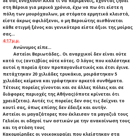
δε σας ενοχλούν! Αλλά τι να περιμένεις, έχοντας ζήσει
στη Βέροια για μερικά χρόνια, έχω να πω ότι είστε η
πόλη των μουρόχαυλων, με στόματα ερμητικά κλειστά,
είστε άκρως αφιλόξενοι, ο μη Βεροιώτης αισθάνεται
κάθε στιγμή ξένος και γενικότερα είστε άξιοι της μοίρας
σας...
4:17 μ.μ.
Ανώνυμος είπε...
Αστείοι Βεριωτάδες.. Οι αναρχικοί δεν είναι ούτε
κατά τις (αντι)βίας ούτε κότες. Ο λόγος που καλέστηκε
αυτοί η πορεία ήταν προπαγανδιστικός και έτσι έγινε.
πετάχτηκαν 20 χιλιάδες τρυκάκια, μοιράστηκαν 5
χιλιάδες κείμενα και γράφτηκαν αρκετά συνθήματα.
Τέτοιες πορείες γίνονται και σε άλλες πόλεις και σε
διάφορες περιοχές της Αθήνας(όποτε κρίνεται ότι
χρειάζεται). Αυτές τις πορείες δεν σας τις δείχνει το
κουτί σας, όπως επίσης δεν έδειξε και αυτήν.
Αστείοι οι μαγαζάτορες που έκλεισαν τα μαγαζιά τους
Γελοίοι οι οδηγοί των αστικών με την ανακοίνωση τους
και τη στάση τους
Κακομοίρηδες οι νοικοκυραίει που κλείστηκαν στα