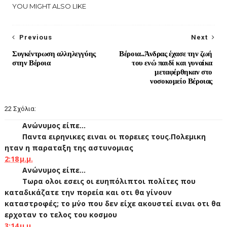
YOU MIGHT ALSO LIKE
Previous
Next
Συγκέντρωση αλληλεγγύης
Βέροια..Άνδρας έχασε την ζωή
στην Βέροια
του ενώ παιδί και γυναίκα
μεταφέρθηκαν στο
νοσοκομείο Βέροιας
22 Σχόλια:
Ανώνυμος είπε...
Παντα ειρηνικες ειναι οι πορειες τους.Πολεμικη
ηταν η παραταξη της αστυνομιας
2:18 μ.μ.
Ανώνυμος είπε...
Τωρα ολοι εσεις οι ευηπόλιπτοι πολίτες που
καταδικάζατε την πορεία και οτι θα γίνουν
καταστροφές; το μ΄νο που δεν είχε ακουστεί ειναι οτι θα
ερχοταν το τελος του κοσμου
3:14 μ.μ.