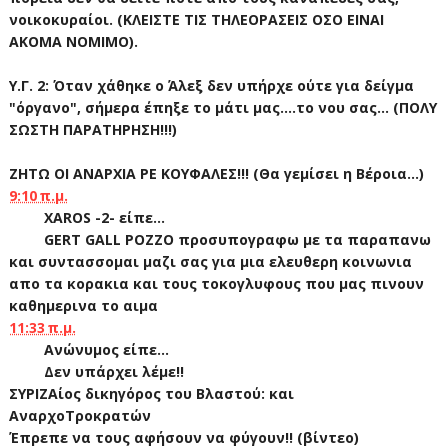
νοικοκυραίοι. (ΚΛΕΙΣΤΕ ΤΙΣ ΤΗΛΕΟΡΑΣΕΙΣ ΟΣΟ ΕΙΝΑΙ
ΑΚΟΜΑ ΝΟΜΙΜΟ).
Υ.Γ. 2: Όταν χάθηκε ο Άλεξ δεν υπήρχε ούτε για δείγμα
"όργανο", σήμερα έπηξε το μάτι μας....το νου σας... (ΠΟΛΥ
ΣΩΣΤΗ ΠΑΡΑΤΗΡΗΣΗ!!!)
ΖΗΤΩ ΟΙ ΑΝΑΡΧΙΑ ΡΕ ΚΟΥΦΑΛΕΣ!!! (Θα γεμίσει η Βέροια...)
9:10 π.μ.
ΧAROS -2- είπε...
GERT GALL POZZO προσυπογραφω με τα παραπανω
και συντασσομαι μαζι σας για μια ελευθερη κοινωνια
απο τα κορακια και τους τοκογλυφους που μας πινουν
καθημερινα το αιμα
11:33 π.μ.
Ανώνυμος είπε...
Δεν υπάρχει λέμε!!
ΣΥΡΙΖΑίος δικηγόρος του Βλαστού: και
ΑναρχοΤροκρατών
Έπρεπε να τους αφήσουν να φύγουν!! (βίντεο)