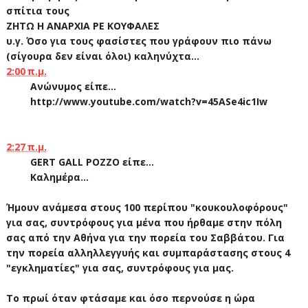
σπίτια τους
ΖΗΤΩ Η ΑΝΑΡΧΙΑ ΡΕ ΚΟΥΦΑΛΕΣ
υ.γ. Όσο για τους φασίστες που γράφουν πιο πάνω
(σίγουρα δεν είναι όλοι) καληνύχτα...
2:00 π.μ.
Ανώνυμος είπε...
http://www.youtube.com/watch?v=45ASe4ic1Iw
2:27 π.μ.
GERT GALL POZZO είπε...
Καλημέρα...
Ήμουν ανάμεσα στους 100 περίπου "κουκουλοφόρους"
για σας, συντρόφους για μένα που ήρθαμε στην πόλη
σας από την Αθήνα για την πορεία του Σαββάτου. Για
την πορεία αλληλλεγγυής και συμπαράστασης στους 4
"εγκληματίες" για σας, συντρόφους για μας.
Το πρωί όταν φτάσαμε και όσο περνούσε η ώρα