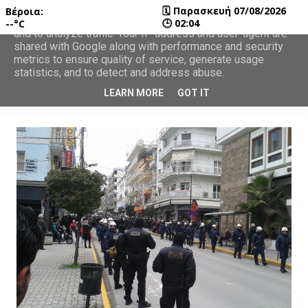
🗓
Παρασκευή 07/08/2026
Βέροια:
This site uses cookies from Google to deliver its services
🕒
02:04
--°C
and to analyze traffic. Your IP address and user-agent are
shared with Google along with performance and security
metrics to ensure quality of service, generate usage
statistics, and to detect and address abuse.
LEARN MORE
GOT IT