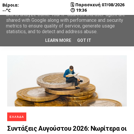
🗓
Παρασκευή 07/08/2026
Βέροια:
This site uses cookies from Google to deliver its services
🕒
19:36
--°C
and to analyze traffic. Your IP address and user-agent are
shared with Google along with performance and security
metrics to ensure quality of service, generate usage
statistics, and to detect and address abuse.
LEARN MORE
GOT IT
ΕΛΛΆΔΑ
Συντάξεις Αυγούστου 2026: Νωρίτερα οι