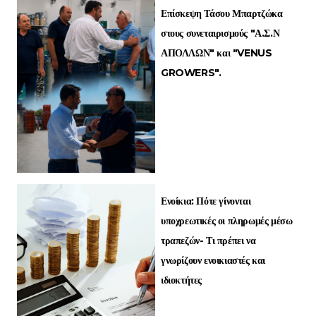
Επίσκεψη Τάσου Μπαρτζώκα
στους συνεταιρισμούς "Α.Σ.Ν
ΑΠΟΛΛΩΝ" και "VENUS
GROWERS".
Ενοίκια: Πότε γίνονται
υποχρεωτικές οι πληρωμές μέσω
τραπεζών- Τι πρέπει να
γνωρίζουν ενοικιαστές και
ιδιοκτήτες