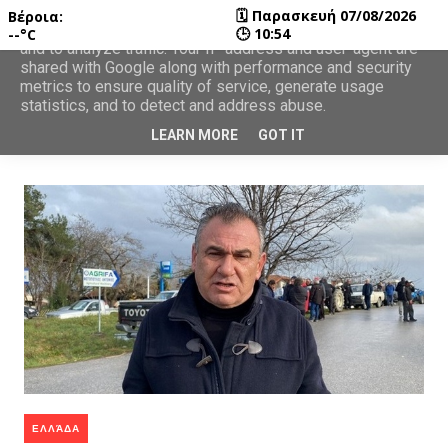
🗓
Παρασκευή 07/08/2026
Βέροια:
This site uses cookies from Google to deliver its services
🕒
10:54
--°C
and to analyze traffic. Your IP address and user-agent are
shared with Google along with performance and security
metrics to ensure quality of service, generate usage
statistics, and to detect and address abuse.
LEARN MORE
GOT IT
ΕΛΛΆΔΑ