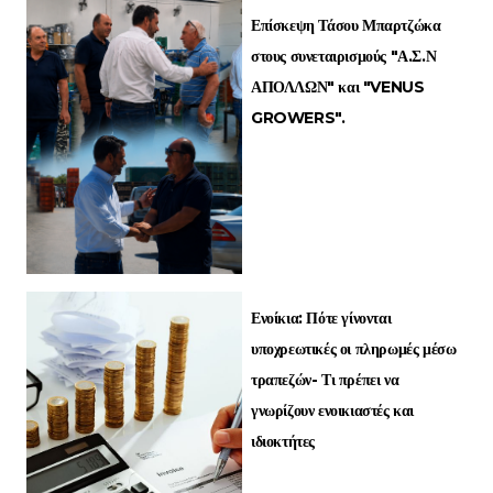
Επίσκεψη Τάσου Μπαρτζώκα
στους συνεταιρισμούς "Α.Σ.Ν
ΑΠΟΛΛΩΝ" και "VENUS
GROWERS".
Ενοίκια: Πότε γίνονται
υποχρεωτικές οι πληρωμές μέσω
τραπεζών- Τι πρέπει να
γνωρίζουν ενοικιαστές και
ιδιοκτήτες