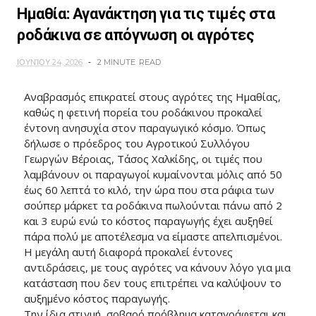
Ημαθία: Αγανάκτηση για τις τιμές στα
ροδάκινα σε απόγνωση οι αγρότες
ΙΟΥΝΊΟΥ 24, 2026
2 MINUTE
READ
Αναβρασμός επικρατεί στους αγρότες της Ημαθίας,
καθώς η φετινή πορεία του ροδάκινου προκαλεί
έντονη ανησυχία στον παραγωγικό κόσμο. Όπως
δήλωσε ο πρόεδρος του Αγροτικού Συλλόγου
Γεωργών Βέροιας, Τάσος Χαλκίδης, οι τιμές που
λαμβάνουν οι παραγωγοί κυμαίνονται μόλις από 50
έως 60 λεπτά το κιλό, την ώρα που στα ράφια των
σούπερ μάρκετ τα ροδάκινα πωλούνται πάνω από 2
και 3 ευρώ ενώ το κόστος παραγωγής έχει αυξηθεί
πάρα πολύ με αποτέλεσμα να είμαστε απελπισμένοι.
Η μεγάλη αυτή διαφορά προκαλεί έντονες
αντιδράσεις, με τους αγρότες να κάνουν λόγο για μια
κατάσταση που δεν τους επιτρέπει να καλύψουν το
αυξημένο κόστος παραγωγής.
Την ίδια στιγμή, σοβαρό πρόβλημα καταγράφεται και