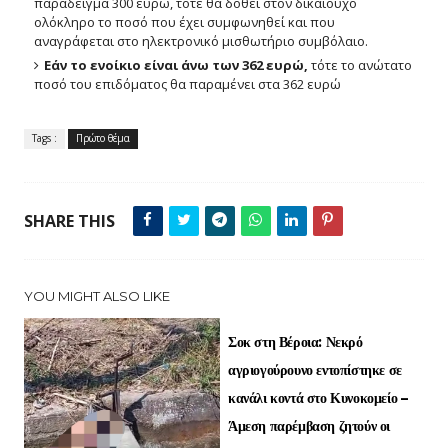
παράδειγμα 300 ευρώ, τότε θα δοθεί στον δικαιούχο
ολόκληρο το ποσό που έχει συμφωνηθεί και που
αναγράφεται στο ηλεκτρονικό μισθωτήριο συμβόλαιο.
Εάν το ενοίκιο είναι άνω των 362 ευρώ,
τότε το ανώτατο
ποσό του επιδόματος θα παραμένει στα 362 ευρώ
Tags :
Πρώτο θέμα
SHARE THIS
YOU MIGHT ALSO LIKE
Σοκ στη Βέροια: Νεκρό
αγριογούρουνο εντοπίστηκε σε
κανάλι κοντά στο Κυνοκομείο –
Άμεση παρέμβαση ζητούν οι