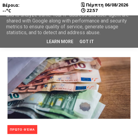
🗓
Πέμπτη 06/08/2026
Βέροια:
This site uses cookies from Google to deliver its services
🕒
22:57
--°C
and to analyze traffic. Your IP address and user-agent are
shared with Google along with performance and security
metrics to ensure quality of service, generate usage
statistics, and to detect and address abuse.
LEARN MORE
GOT IT
ΠΡΏΤΟ ΘΈΜΑ