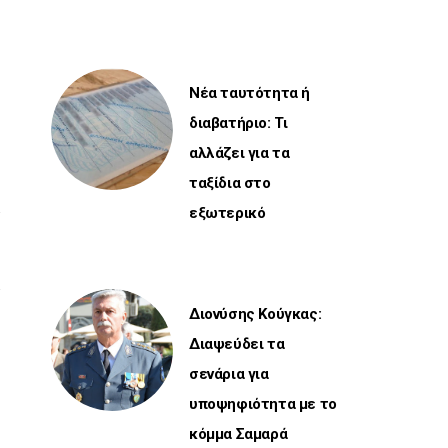
Νέα ταυτότητα ή
διαβατήριο: Τι
αλλάζει για τα
ταξίδια στο
εξωτερικό
Διονύσης Κούγκας:
Διαψεύδει τα
σενάρια για
υποψηφιότητα με το
κόμμα Σαμαρά