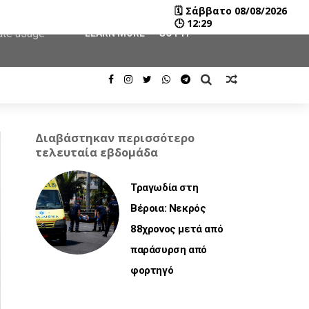
🗓
Σάββατο 08/08/2026
user-agent
🕒
12:29
rate usage
LEARN MORE
GOT IT
Διαβάστηκαν περισσότερο
τελευταία εβδομάδα
Τραγωδία στη
Βέροια: Νεκρός
88χρονος μετά από
παράσυρση από
φορτηγό