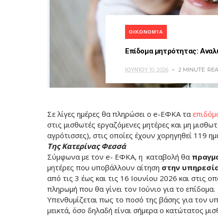
ΟΙΚΟΝΟΜΊΑ
Επίδομα μητρότητας: Αναλυ
ΙΟΥΝΊΟΥ 10, 2026
2 MINUTE
RE
Σε λίγες ημέρες θα πληρώσει ο e-ΕΦΚΑ τα
επιδόμ
στις μισθωτές εργαζόμενες μητέρες και μη μισθω
αγρότισσες), στις οποίες έχουν χορηγηθεί 119 ημέ
Της Κατερίνας Φεσσά
Σύμφωνα με τον e- ΕΦΚΑ, η καταβολή θα
πραγμα
μητέρες που υποβάλλουν αίτηση
στην υπηρεσί
από τις 3 έως και τις 16 Ιουνίου 2026 και στις ο
πληρωμή που θα γίνει τον Ιούνιο για το επίδομα.
Υπενθυμίζεται πως το ποσό της βάσης για τον υ
μεικτά, όσο δηλαδή είναι σήμερα ο κατώτατος μισ