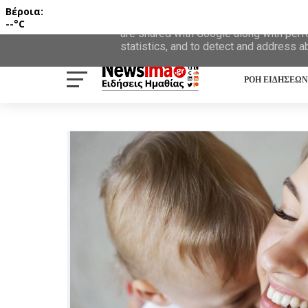
Βέροια:
This site uses cookies from Google to d
--°C
are shared with Google along with perf
statistics, and to detect and address a
ΡΟΗ ΕΙΔΗΣΕΩΝ