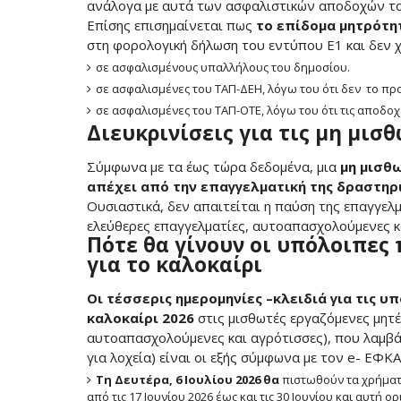
ανάλογα με αυτά των ασφαλιστικών αποδοχών το
Επίσης επισημαίνεται πως
το επίδομα μητρότητ
στη φορολογική δήλωση του εντύπου Ε1 και δεν χ
σε ασφαλισμένους υπαλλήλους του δημοσίου.
σε ασφαλισμένες του ΤΑΠ-ΔΕΗ, λόγω του ότι δεν το προ
σε ασφαλισμένες του ΤΑΠ-ΟΤΕ, λόγω του ότι τις αποδοχ
Διευκρινίσεις για τις μη μισ
Σύμφωνα με τα έως τώρα δεδομένα, μια
μη μισθ
απέχει από την επαγγελματική της δραστηρι
Ουσιαστικά, δεν απαιτείται η παύση της επαγγελ
ελεύθερες επαγγελματίες, αυτοαπασχολούμενες κ
Πότε θα γίνουν οι υπόλοιπες
για το καλοκαίρι
Οι τέσσερις ημερομηνίες –κλειδιά για τις 
καλοκαίρι 2026
στις μισθωτές εργαζόμενες μητέ
αυτοαπασχολούμενες και αγρότισσες), που λαμβάν
για λοχεία) είναι οι εξής σύμφωνα με τον e- ΕΦΚΑ
Τη Δευτέρα, 6 Ιουλίου 2026 θα
πιστωθούν τα χρήματα
από τις 17 Ιουνίου 2026 έως και τις 30 Ιουνίου και αυτή ορ