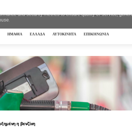
eliver its services and to analyze traffic. Your IP address and 
ormance and security metrics to ensure quality of service, gene
buse.
ΗΜΑΘΙΑ
ΕΛΛΑΔΑ
ΑΥΤΟΚΙΝΗΤΑ
ΕΠΙΚΟΙΝΩΝΙΑ
υξημένη η βενζίνη