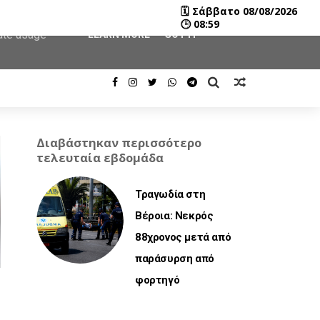
🗓
Σάββατο 08/08/2026
user-agent
🕒
08:59
rate usage
LEARN MORE
GOT IT
Διαβάστηκαν περισσότερο
τελευταία εβδομάδα
Τραγωδία στη
Βέροια: Νεκρός
88χρονος μετά από
παράσυρση από
φορτηγό