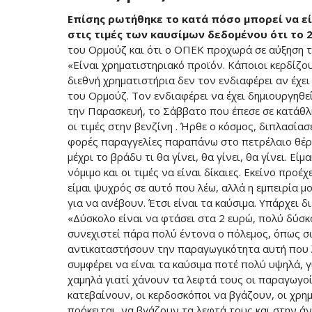
Επίσης ρωτήθηκε το κατά πόσο μπορεί να εί
στις τιμές των καυσίμων δεδομένου ότι το 
του Ορμούζ και ότι ο ΟΠΕΚ προχωρά σε αύξηση 
«Είναι χρηματιστηριακό προϊόν. Κάποιοι κερδίζο
διεθνή χρηματιστήρια δεν τον ενδιαφέρει αν έχει
του Ορμούζ. Τον ενδιαφέρει να έχει δημιουργηθεί
την Παρασκευή, το Σάββατο που έπεσε σε κατάθλι
οι τιμές στην βενζίνη . Ήρθε ο κόσμος, διπλασίασ
φορές παραγγελίες παραπάνω στο πετρέλαιο θέρμ
μέχρι το βράδυ τι θα γίνει, θα γίνει, θα γίνει. Εί
νόμιμο και οι τιμές να είναι δίκαιες. Εκείνο προέχ
είμαι ψυχρός σε αυτό που λέω, αλλά η εμπειρία μ
για να ανέβουν. Έτσι είναι τα καύσιμα. Υπάρχει 
«Δύσκολο είναι να φτάσει στα 2 ευρώ, πολύ δύσκ
συνεχιστεί πάρα πολύ έντονα ο πόλεμος, όπως σ
αντικαταστήσουν την παραγωγικότητα αυτή που λ
συμφέρει να είναι τα καύσιμα ποτέ πολύ υψηλά, γ
χαμηλά γιατί χάνουν τα λεφτά τους οι παραγωγοί
κατεβαίνουν, οι κερδοσκόποι να βγάζουν, οι χρημ
πρόκειται, να βγάζουν τα λεφτά τους και στην άν