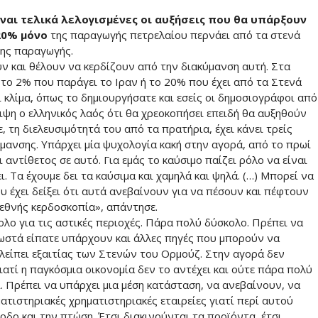
ναι τελικά λελογισμένες οι αυξήσεις που θα υπάρξουν
20% μόνο
της παραγωγής πετρελαίου περνάει από τα στενά
της παραγωγής.
υν και θέλουν να κερδίζουν από την διακύμανση αυτή. Στα
 το 2% που παράγει το Ιραν ή το 20% που έχει από τα Στενά
 κλίμα, όπως το δημιουργήσατε και εσείς οι δημοσιογράφοι από
ψη ο ελληνικός λαός ότι θα χρεοκοπήσει επειδή θα αυξηθούν
ε, τη διελευσιμότητά του από τα πρατήρια, έχει κάνει τρείς
ανσης. Υπάρχει μία ψυχολογία κακή στην αγορά, από το πρωί
μαι αντίθετος σε αυτό. Για εμάς το καύσιμο παίζει ρόλο να είναι
ει. Τα έχουμε δει τα καύσιμα και χαμηλά και ψηλά. (…) Μπορεί να
ου έχει δείξει ότι αυτά ανεβαίνουν για να πέσουν και πέφτουν
διεθνής κερδοσκοπία», απάντησε.
ολο για τις αστικές περιοχές. Πάρα πολύ δύσκολο. Πρέπει να
ωστά είπατε υπάρχουν και άλλες πηγές που μπορούν να
είπει εξαιτίας των Στενών του Ορμούζ. Στην αγορά δεν
ιατί η παγκόσμια οικονομία δεν το αντέχει και ούτε πάρα πολύ
. Πρέπει να υπάρχει μια μέση κατάσταση, να ανεβαίνουν, να
ατιστηριακές χρηματιστηριακές εταιρείες γιατί περί αυτού
οδο και την πτώση. Έτσι διακινούνται τα προϊόντα, έτσι