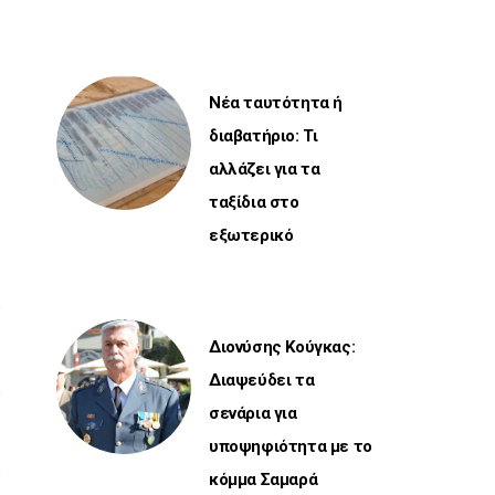
Νέα ταυτότητα ή
διαβατήριο: Τι
αλλάζει για τα
ταξίδια στο
εξωτερικό
Διονύσης Κούγκας:
Διαψεύδει τα
σενάρια για
υποψηφιότητα με το
κόμμα Σαμαρά