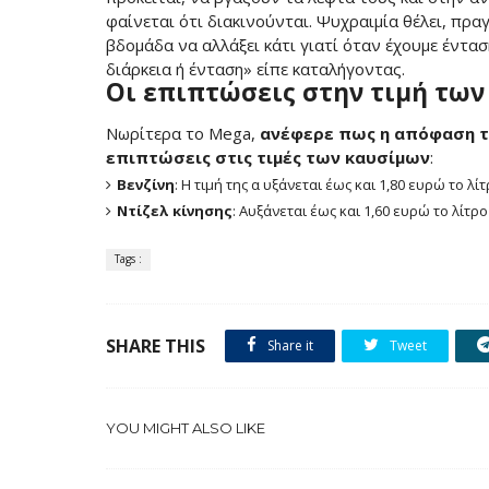
φαίνεται ότι διακινούνται. Ψυχραιμία θέλει, πρα
βδομάδα να αλλάξει κάτι γιατί όταν έχουμε έντασ
διάρκεια ή ένταση» είπε καταλήγοντας.
Οι επιπτώσεις στην τιμή τω
Νωρίτερα το Mega,
ανέφερε πως η απόφαση του
επιπτώσεις στις τιμές των καυσίμων
:
Βενζίνη
: Η τιμή της α υξάνεται έως και 1,80 ευρώ το λ
Ντίζελ κίνησης
: Αυξάνεται έως και 1,60 ευρώ το λίτρ
Tags :
SHARE THIS
Share it
Tweet
YOU MIGHT ALSO LIKE