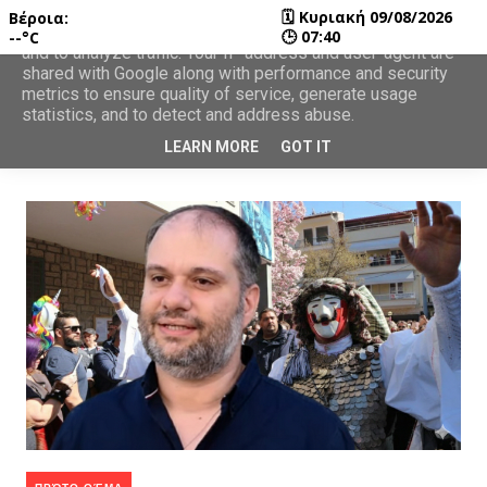
🗓
Κυριακή 09/08/2026
Βέροια:
This site uses cookies from Google to deliver its services
🕒
07:40
--°C
and to analyze traffic. Your IP address and user-agent are
shared with Google along with performance and security
metrics to ensure quality of service, generate usage
statistics, and to detect and address abuse.
LEARN MORE
GOT IT