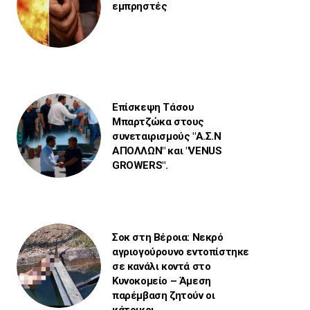
εμπρηστές
Επίσκεψη Τάσου
Μπαρτζώκα στους
συνεταιρισμούς "Α.Σ.Ν
ΑΠΟΛΛΩΝ" και "VENUS
GROWERS".
Σοκ στη Βέροια: Νεκρό
αγριογούρουνο εντοπίστηκε
σε κανάλι κοντά στο
Κυνοκομείο – Άμεση
παρέμβαση ζητούν οι
κάτοικοι