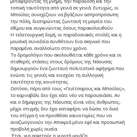
μεταφέροντας τη μνήμη, την παράδοση και την
τοπική ταυτότητα από γενιά σε γενιά. Ευτυχώς, οι
Μπούλες συνεχίζουν να βγάζουν ασπροπρόσωπη
την πόλη, διατηρώντας ζωντανή τη μαγεία του
εθίμου και συγκινώντας όσους παρακολουθούν.
Η τελετουργική δομή, οι παραδοσιακές στολές και η
μουσική συνοδεία συνθέτουν ένα σκηνικό που
παραμένει αναλλοίωτο στον χρόνο.
Το δρομολόγιο που ακολουθείται κάθε χρόνο και οι
σταθερές στάσεις στους δρόμους της Νάουσας
δημιουργούν ένα ζωντανό πολιτιστικό αφήγημα που
ενώνει τις γενιές και ενισχύει τη συλλογική
ταυτότητα της κοινότητας.
Ωστόσο, πέρα από τους «Γενίτσαρους και Μπούλες»,
το καρναβάλι δεν έχει κάτι νέο να παρουσιάσει. Αν
και ο δήμαρχος της Νάουσας είναι νέος άνθρωπος,
μέχρι στιγμής δεν έχει καταφέρει να δώσει το δικό
του στίγμα ή να προσθέσει καινοτομίες που να
αναζωογονούν την Αποκριά μόνο εφέ και προσωπική
προβολή χωρίς ουσία.
Έτσι, για αρκετούς η γιορτή μοιάζει