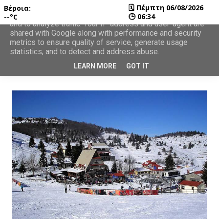
🗓
Πέμπτη 06/08/2026
Βέροια:
This site uses cookies from Google to deliver its services
🕒
06:34
--°C
and to analyze traffic. Your IP address and user-agent are
shared with Google along with performance and security
metrics to ensure quality of service, generate usage
statistics, and to detect and address abuse.
LEARN MORE
GOT IT