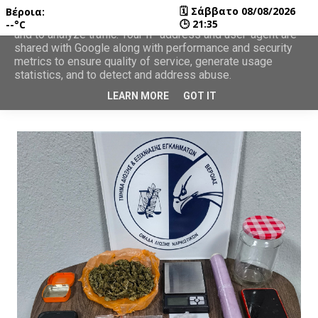
🗓
Σάββατο 08/08/2026
Βέροια:
This site uses cookies from Google to deliver its services
🕒
21:35
--°C
and to analyze traffic. Your IP address and user-agent are
shared with Google along with performance and security
metrics to ensure quality of service, generate usage
statistics, and to detect and address abuse.
LEARN MORE
GOT IT